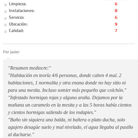
Limpieza:
6
Instalaciones:
8
Servicio:
6
Ubicación:
9
Calidad:
7
Por javier
"Resumen mediocre:"
"Habitación en teoría 4/6 personas, donde caben 4 mal. 2
habitaciones, 1 normalita y otra enana donde no hay sitio ni
para una mesita. Incluso somier más pequeño que colchón."
"Infestado hormigas rojas y alguna araña. Dejamos por la
mañana un caramelo en la mesita y a las 5 horas había cientos
y cientos hormigas saliendo de los rodapies."
"Baño sin siquiera una balda, ni bañera o plato ducha, solo
agujero desagüe suelo y mal nivelado, el agua llegaba al pasillo
al ducharse."