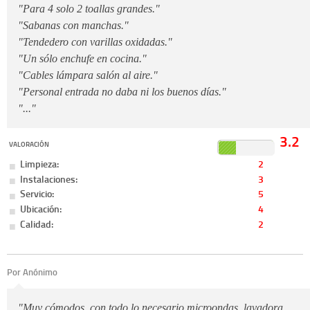
"Para 4 solo 2 toallas grandes."
"Sabanas con manchas."
"Tendedero con varillas oxidadas."
"Un sólo enchufe en cocina."
"Cables lámpara salón al aire."
"Personal entrada no daba ni los buenos días."
"..."
3.2
VALORACIÓN
Limpieza:
2
Instalaciones:
3
Servicio:
5
Ubicación:
4
Calidad:
2
Por Anónimo
"Muy cómodos, con todo lo necesario microondas, lavadora,