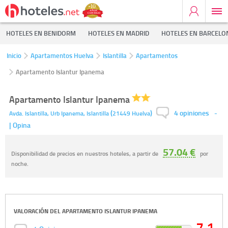
HOTELES EN BENIDORM
HOTELES EN MADRID
HOTELES EN BARCELO
Inicio
Apartamentos Huelva
Islantilla
Apartamentos
Apartamento Islantur Ipanema
Apartamento Islantur Ipanema
4 opiniones
(
)
-
Avda. Islantilla, Urb Ipanema,
Islantilla
21449
Huelva
| Opina
57.04 €
Disponibilidad de precios en nuestros hoteles, a partir de
por
noche.
VALORACIÓN DEL
APARTAMENTO ISLANTUR IPANEMA
7.1