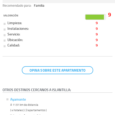
Recomendado para:
Familia
9
VALORACIÓN
Limpieza:
9
Instalaciones:
9
Servicio:
9
Ubicación:
9
Calidad:
9
OPINA SOBRE ESTE APARTAMENTO
OTROS DESTINOS CERCANOS A ISLANTILLA:
Ayamonte
A 11.51 km de distancia
( 4 hoteles ) ( 3 apartamentos )