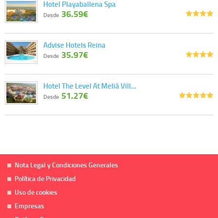
Hotel Playaballena Spa
36.59€
Desde
Advise Hotels Reina
35.97€
Desde
Hotel The Level At Meliá Vill…
51.27€
Desde
Nota Legal y Condiciones Generales
Política de Privacidad
Uso de cookies
Empresas