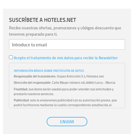
SUSCRÍBETE A HOTELES.NET
Recibe nuestras ofertas, promociones y códigos descuento que
tenemos preparado para ti.
Acepto el tratamiento de mis datos para recibir la Newsletter
INFORMACIÓN BÁSICA SOBRE PROTECCIÓN DE DATOS
Responsable del tratamiento:
Viajes Anticiclón S.L/Hoteles.net
Dirección del responsable:
Calle Mayor número 46,30893 Lorca - Murcia
Finalidad:
sus datos serán usados para poder atender sus solicitudes y
prestarle nuestros servicios.
Publicidad:
solo le enviaremos publicidad con su autorización previa, que
podrá facilitarnos mediante la casilla correspondiente establecida al
efecto.
Base Jurídica:
únicamente trataremos sus datos con su consentimiento
ENVIAR
previo, que podrá facilitarnos mediante la casilla correspondiente
establecida al efecto.
Destinatarios:
con carácter general, sólo el personal de nuestra entidad