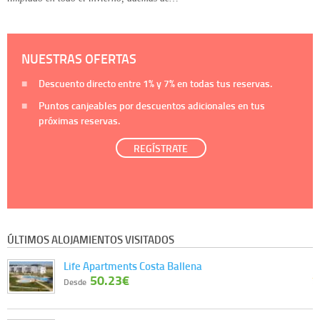
NUESTRAS OFERTAS
Descuento directo entre
1%
y
7%
en todas tus reservas.
Puntos canjeables por descuentos adicionales en tus
próximas reservas.
REGÍSTRATE
ÚLTIMOS ALOJAMIENTOS VISITADOS
Life Apartments Costa Ballena
50.23€
Desde