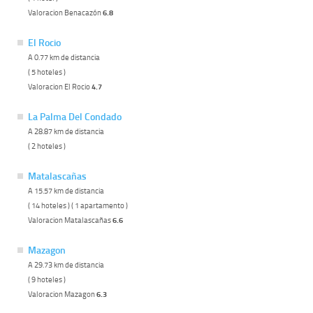
Valoracion Benacazón
6.8
El Rocio
A 0.77 km de distancia
( 5 hoteles )
Valoracion El Rocio
4.7
La Palma Del Condado
A 28.87 km de distancia
( 2 hoteles )
Matalascañas
A 15.57 km de distancia
( 14 hoteles ) ( 1 apartamento )
Valoracion Matalascañas
6.6
Mazagon
A 29.73 km de distancia
( 9 hoteles )
Valoracion Mazagon
6.3