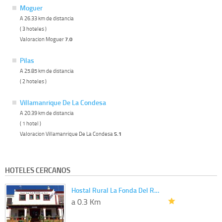
Moguer
A 26.33 km de distancia
( 3 hoteles )
Valoracion Moguer
7.0
Pilas
A 25.85 km de distancia
( 2 hoteles )
Villamanrique De La Condesa
A 20.39 km de distancia
( 1 hotel )
Valoracion Villamanrique De La Condesa
5.1
HOTELES CERCANOS
Hostal Rural La Fonda Del R…
a 0.3 Km