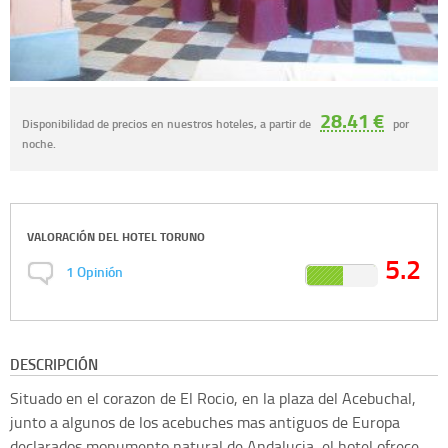
28.41 €
Disponibilidad de precios en nuestros hoteles, a partir de
por
noche.
VALORACIÓN DEL
HOTEL TORUNO
5.2
1
Opinión
DESCRIPCIÓN
Situado en el corazon de El Rocio, en la plaza del Acebuchal,
junto a algunos de los acebuches mas antiguos de Europa
declarados monumento natural de Andalucia, el hotel ofrece