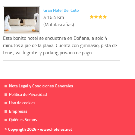
Gran Hotel Del Coto
a 16.4 Km
(Matalascañas)
Este bonito hotel se encuetnra en Doñana, a solo 4
minutos a pie de la playa. Cuenta con gimnasio, pista de
tenis, wi-fi gratis y parking privado de pago.
Nota Legal y Condiciones Generales
Política de Privacidad
Uso de cookies
Empresas
Quiénes Somos
© Copyrigth 2026 - www.hoteles.net