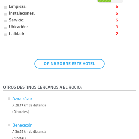
Limpieza:
5
Instalaciones:
5
Servicio:
5
Ubicación:
9
Calidad:
2
OPINA SOBRE ESTE HOTEL
OTROS DESTINOS CERCANOS A EL ROCIO:
Aznalcázar
A 28.77 km de distancia
( 3 hoteles )
Benacazón
A 35.93 km de distancia
( 1 hotel )