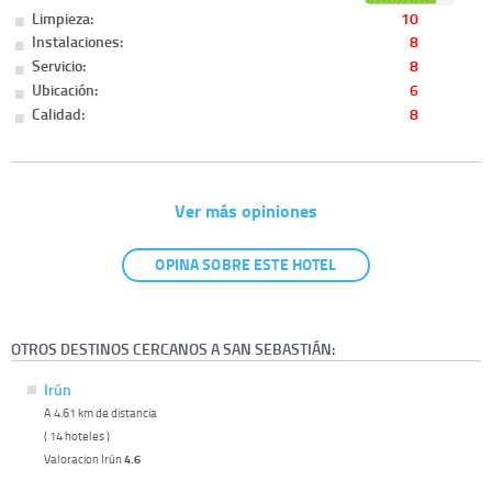
Limpieza:
10
Instalaciones:
8
Servicio:
8
Ubicación:
6
Calidad:
8
Ver más opiniones
OPINA SOBRE ESTE HOTEL
OTROS DESTINOS CERCANOS A SAN SEBASTIÁN:
Irún
A 4.61 km de distancia
( 14 hoteles )
Valoracion Irún
4.6