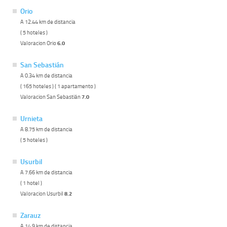
Orio
A 12.44 km de distancia
( 5 hoteles )
Valoracion Orio
6.0
San Sebastián
A 0.34 km de distancia
( 165 hoteles ) ( 1 apartamento )
Valoracion San Sebastián
7.0
Urnieta
A 8.75 km de distancia
( 5 hoteles )
Usurbil
A 7.66 km de distancia
( 1 hotel )
Valoracion Usurbil
8.2
Zarauz
A 14.9 km de distancia