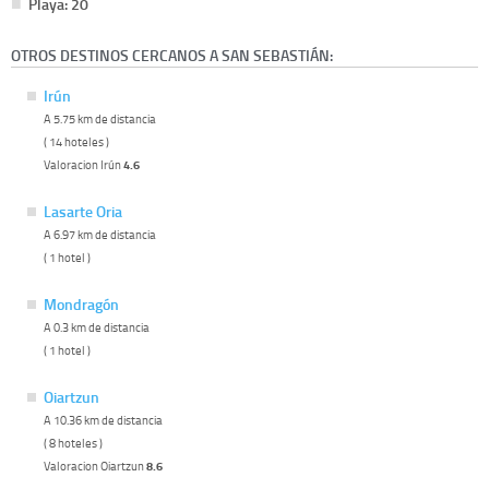
Playa: 20
OTROS DESTINOS CERCANOS A SAN SEBASTIÁN:
Irún
A 5.75 km de distancia
( 14 hoteles )
Valoracion Irún
4.6
Lasarte Oria
A 6.97 km de distancia
( 1 hotel )
Mondragón
A 0.3 km de distancia
( 1 hotel )
Oiartzun
A 10.36 km de distancia
( 8 hoteles )
Valoracion Oiartzun
8.6