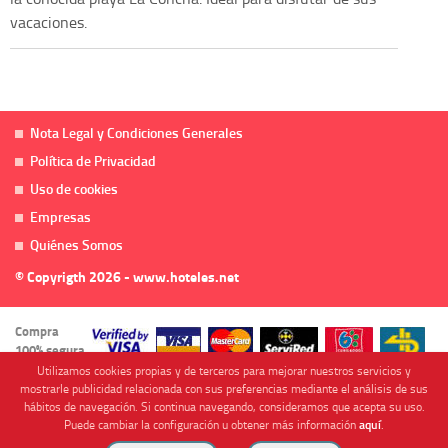
vacaciones.
Nota Legal y Condiciones Generales
Política de Privacidad
Uso de cookies
Empresas
Quiénes Somos
© Copyrigth 2026 - www.hoteles.net
Compra
100% segura
Utilizamos cookies propias y de terceros para mejorar nuestros servicios y
mostrarle publicidad relacionada con sus preferencias mediante el análisis de sus
hábitos de navegación. Si continua navegando, consideramos que acepta su uso.
Puede cambiar la configuración u obtener más información
aquí
.
Cofinanciado por