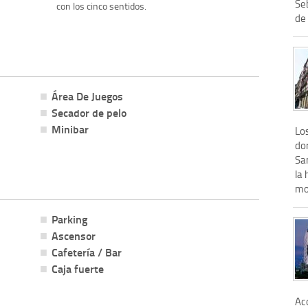
Seb
con los cinco sentidos.
de 
Área De Juegos
Secador de pelo
Minibar
Lo
do
Sa
la 
mo
Parking
Ascensor
Cafetería / Bar
Caja fuerte
Aco