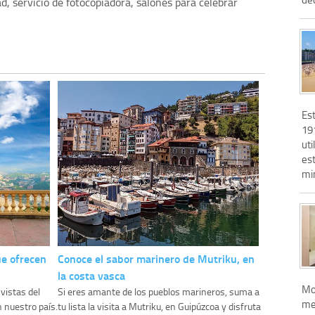
ad, servicio de fotocopiadora, salones para celebrar
Est
19
uti
es
min
ue ofrecen
Conoce el sabor marinero de Mutriku, en
la costa vasca
Mo
 vistas del
Si eres amante de los pueblos marineros, suma a
me
n nuestro país.
tu lista la visita a Mutriku, en Guipúzcoa y disfruta