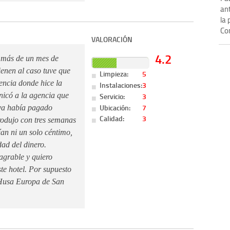
ant
la 
Con
VALORACIÓN
4.2
n más de un mes de
ienen al caso tuve que
Limpieza:
5
encia donde hice la
Instalaciones:
3
Servicio:
3
nicó a la agencia que
Ubicación:
7
 ya había pagado
Calidad:
3
rodujo con tres semanas
ían ni un solo céntimo,
dad del dinero.
agrable y quiero
ste hotel. Por supuesto
 Husa Europa de San