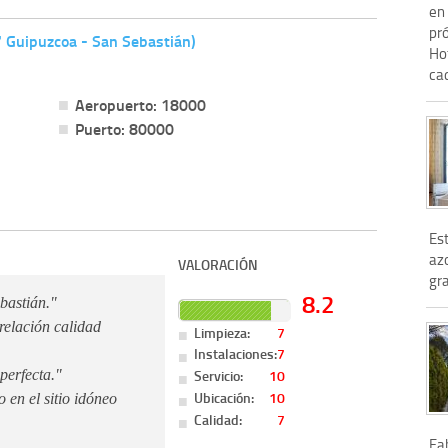
en
pró
 Guipuzcoa - San Sebastián)
Hot
cad
Aeropuerto: 18000
Puerto: 80000
Est
azo
VALORACIÓN
gra
8.2
bastián."
relación calidad
Limpieza:
7
Instalaciones:
7
Servicio:
10
perfecta."
Ubicación:
10
 en el sitio idóneo
Calidad:
7
Fab