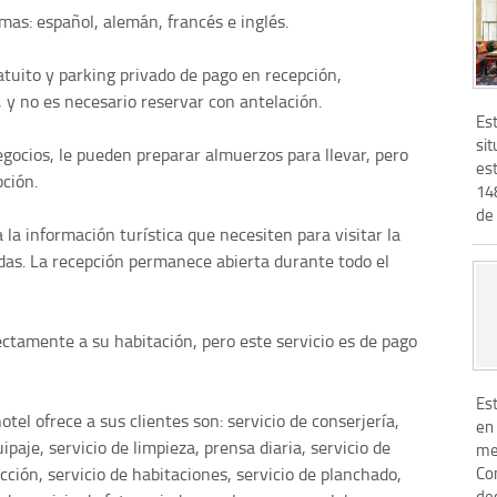
omas: español, alemán, francés e inglés.
ratuito y parking privado de pago en recepción,
, y no es necesario reservar con antelación.
Es
sit
negocios, le pueden preparar almuerzos para llevar, pero
es
pción.
14
de 
la información turística que necesiten para visitar la
das. La recepción permanece abierta durante todo el
ctamente a su habitación, pero este servicio es de pago
Es
tel ofrece a sus clientes son: servicio de conserjería,
en 
paje, servicio de limpieza, prensa diaria, servicio de
me
Co
acción, servicio de habitaciones, servicio de planchado,
de