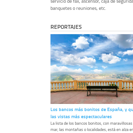
servicio de fax, ascensor, caja de segurid
banquetes o reuniones, etc.
REPORTAJES
Los bancos más bonitos de España, y q
las vistas más espectaculares
La lista de los bancos bonitos, con maravillosas
mar, las montañas o localidades, está en alza e