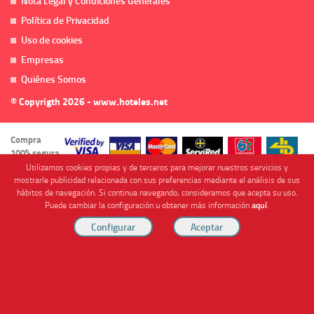
Nota Legal y Condiciones Generales
Política de Privacidad
Uso de cookies
Empresas
Quiénes Somos
© Copyrigth 2026 - www.hoteles.net
Compra
100% segura
Utilizamos cookies propias y de terceros para mejorar nuestros servicios y
mostrarle publicidad relacionada con sus preferencias mediante el análisis de sus
hábitos de navegación. Si continua navegando, consideramos que acepta su uso.
Puede cambiar la configuración u obtener más información
aquí
.
Cofinanciado por
Viajes Anticiclón, S.L. Agencia de Viajes Online - C.I. MU-107-2-25. C/ Mayor nº46 Bajo,
CP: 30893, Almendricos (Murcia, Spain).