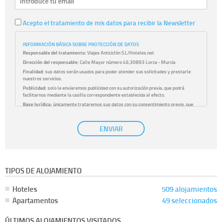
Acepto el tratamiento de mis datos para recibir la Newsletter
INFORMACIÓN BÁSICA SOBRE PROTECCIÓN DE DATOS
Responsable del tratamiento:
Viajes Anticiclón S.L/Hoteles.net
Dirección del responsable:
Calle Mayor número 46,30893 Lorca - Murcia
Finalidad:
sus datos serán usados para poder atender sus solicitudes y prestarle
nuestros servicios.
Publicidad:
solo le enviaremos publicidad con su autorización previa, que podrá
facilitarnos mediante la casilla correspondiente establecida al efecto.
Base Jurídica:
únicamente trataremos sus datos con su consentimiento previo, que
podrá facilitarnos mediante la casilla correspondiente establecida al efecto.
Destinatarios:
con carácter general, sólo el personal de nuestra entidad que esté
ENVIAR
debidamente autorizado podrá tener conocimiento de la información que le pedimos.
No se comunicarán datos a terceros.
Derechos:
tiene derecho a saber qué información tenemos sobre usted, corregirla y
eliminarla, tal y como se explica en la información adicional disponible en nuestra
página web.
Información complementaria:
Puede consultar la información adicional y detallada
TIPOS DE ALOJAMIENTO
sobre cómo tratamos sus datos en la
política de privacidad
Hoteles
509 alojamientos
Apartamentos
49 seleccionados
ÚLTIMOS ALOJAMIENTOS VISITADOS