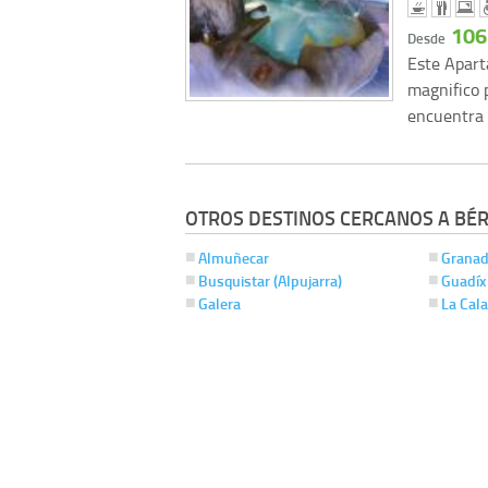
106
Desde
Este Apart
magnifico p
encuentra
OTROS DESTINOS CERCANOS A BÉ
Almuñecar
Granad
Busquistar (Alpujarra)
Guadíx
Galera
La Cal