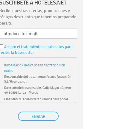
SUSCRÍBETE A HOTELES.NET
Recibe nuestras ofertas, promociones y
códigos descuento que tenemos preparado
para ti.
Acepto el tratamiento de mis datos para
recibir la Newsletter
INFORMACIÓN BÁSICA SOBRE PROTECCIÓN DE
DATOS
Responsable del tratamiento:
Viajes Anticiclón
S.L/Hoteles.net
Dirección del responsable:
Calle Mayor número
46,30893 Lorca - Murcia
Finalidad:
sus datos serán usados para poder
atender sus solicitudes y prestarle nuestros
servicios.
Publicidad:
solo le enviaremos publicidad con su
ENVIAR
autorización previa, que podrá facilitarnos
mediante la casilla correspondiente
establecida al efecto.