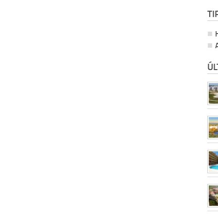
TI
ÚL