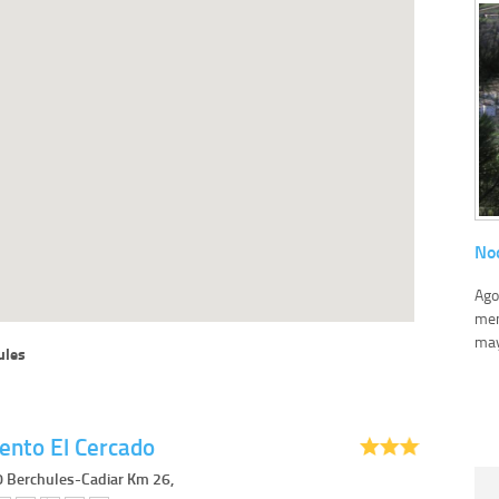
No
Ago
men
may
ules
nto El Cercado
0 Berchules-Cadiar Km 26,