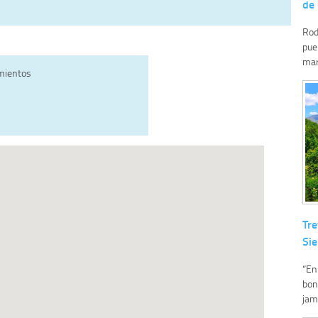
de
Rod
pue
mar
amientos
Tre
Si
“En
bon
jamo