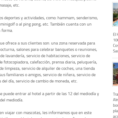
asaje, etc.
rsos deportes y actividades, como: hammam, senderismo,
l minigolf o al ping pong, etc. También cuenta con un
 forma.
El
100
que ofrece a sus clientes son: una zona reservada para
Cos
nocturna, salones para celebrar banquetes o reuniones,
San
de lavandería, servicio de habitaciones, servicio de
de fotocopiadora, calefacción, prensa diaria, peluquería,
de limpieza, servicio de alquiler de coches, una tienda
s familiares o amigos, servicio de niñera, servicio de
 del día, servicio de cambio de moneda, etc.
 puede entrar al hotel a partir de las 12 del mediodía y
Tra
Al
 del mediodía.
bo
pla
 en viajar con mascotas, les informamos que en este
aco