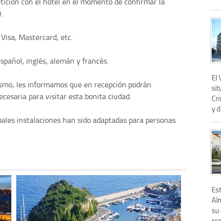
etición con el hotel en el momento de confirmar la
.
 Visa, Mastercard, etc.
spañol, inglés, alemán y francés.
El
rismo, les informamos que en recepción podrán
si
ecesaria para visitar esta bonita ciudad.
Cri
y d
pales instalaciones han sido adaptadas para personas
Es
Al
su
rep