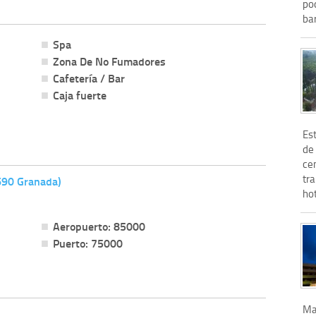
po
bar
Spa
Zona De No Fumadores
Cafetería / Bar
Caja fuerte
Est
de
ce
tr
8690 Granada)
hot
Aeropuerto: 85000
Puerto: 75000
Ma