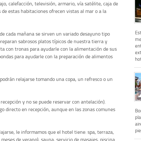
o, calefacción, televisión, armario, vía satélite, caja de
s de estas habitaciones ofrecen vistas al mar o a la
Est
de cada mañana se sirven un variado desayuno tipo
met
preparan sabrosos platos típicos de nuestra tierra y
ent
ta con tronas para ayudarle con la alimentación de sus
ex
oondas para ayudarle con la preparación de alimentos
hot
 podrán relajarse tomando una copa, un refresco o un
 recepción y no se puede reservar con antelación).
ago directo en recepción, aunque en las zonas comunes
Bon
pla
air
pie
lajarse, le informamos que el hotel tiene: spa, terraza,
los meses de verano), sauna, servicio de masajes, piscina