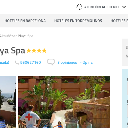
ATENCIÓN AL CLIENTE
HOTELES EN BARCELONA
HOTELES EN TORREMOLINOS
HOTELES E
 Almuñécar Playa Spa
aya Spa
D
h
)
950627160
3 opiniones
-
Opina
anada