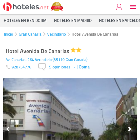
HOTELES EN BENIDORM
HOTELES EN MADRID
HOTELES EN BARCELO
Inicio
Gran Canaria
Vecindario
Hotel Avenida De Canarias
Hotel Avenida De Canarias
(
)
Av. Canarias, 264
Vecindario
35110
Gran Canaria
5 opiniones
-
| Opina
928754776