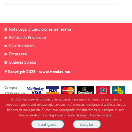
Nota Legal y Condiciones Generales
Política de Privacidad
Uso de cookies
Empresas
Quiénes Somos
© Copyrigth 2026 - www.hoteles.net
Compra
100% segura
Utilizamos cookies propias y de terceros para mejorar nuestros servicios y
mostrarle publicidad relacionada con sus preferencias mediante el análisis de sus
hábitos de navegación. Si continua navegando, consideramos que acepta su uso.
Puede cambiar la configuración u obtener más información
aquí
.
Cofinanciado por