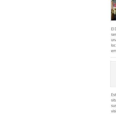
El
ser
una
lo
em
Est
sit
sus
vis