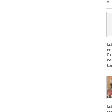
y ...
Es
en 
Ric
lo
bar
Es
por