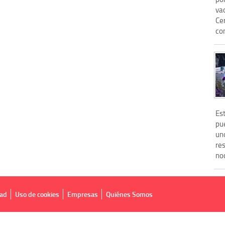
vac
Ce
com
Es
pue
uno
res
noc
dad
Uso de cookies
Empresas
Quiénes Somos