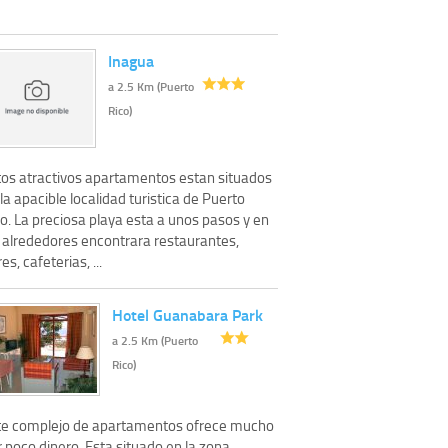
Inagua
a 2.5 Km (Puerto
Rico)
tos atractivos apartamentos estan situados
la apacible localidad turistica de Puerto
o. La preciosa playa esta a unos pasos y en
s alrededores encontrara restaurantes,
es, cafeterias, ...
Hotel Guanabara Park
a 2.5 Km (Puerto
Rico)
te complejo de apartamentos ofrece mucho
 poco dinero. Esta situado en la zona