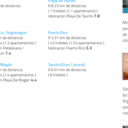
Playa De Taurito
de distancia
A 8.23 km de distancia
)
( 7 hoteles ) ( 1 apartamento )
7.8
Valoracion Playa De Taurito
Mo
pis
ca / Arguineguin
Puerto Rico
de 
m de distancia
A 3.31 km de distancia
cli
es ) ( 3 apartamentos )
( 43 hoteles ) ( 53 apartamentos )
5.3
n Patalavaca /
Valoracion Puerto Rico
7.4
uin
e Mogán
Taurito (Gran Canaria)
m de distancia
A 6.01 km de distancia
es ) ( 4 apartamentos )
( 8 hoteles )
4.4
on Playa De Mogán
Si
loc
Arg
su
con