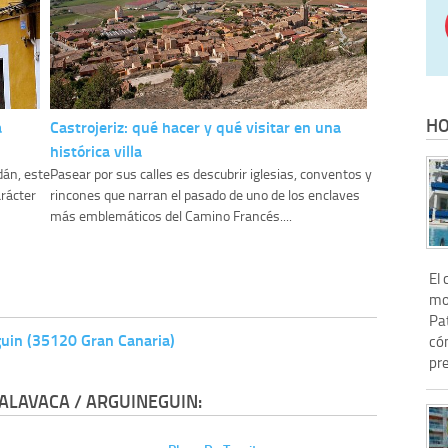
HO
a
Castrojeriz: qué hacer y qué visitar en una
histórica villa
dán, este
Pasear por sus calles es descubrir iglesias, conventos y
rácter
rincones que narran el pasado de uno de los enclaves
más emblemáticos del Camino Francés....
El 
mo
Pat
guin (35120 Gran Canaria)
có
pre
ALAVACA / ARGUINEGUIN: