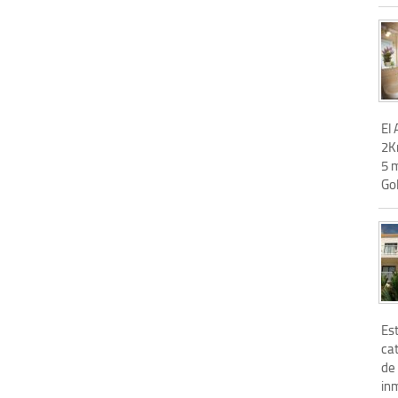
El
2Km
5 
Gol
Es
cat
de
inm