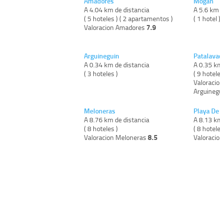
Amadores
Mogán
A 4.04 km de distancia
A 5.6 km 
( 5 hoteles ) ( 2 apartamentos )
( 1 hotel 
7.9
Valoracion Amadores
Arguineguin
Patalava
A 0.34 km de distancia
A 0.35 k
( 3 hoteles )
( 9 hotel
Valoracio
Arguineg
Meloneras
Playa D
A 8.76 km de distancia
A 8.13 k
( 8 hoteles )
( 8 hotel
8.5
Valoracion Meloneras
Valoraci