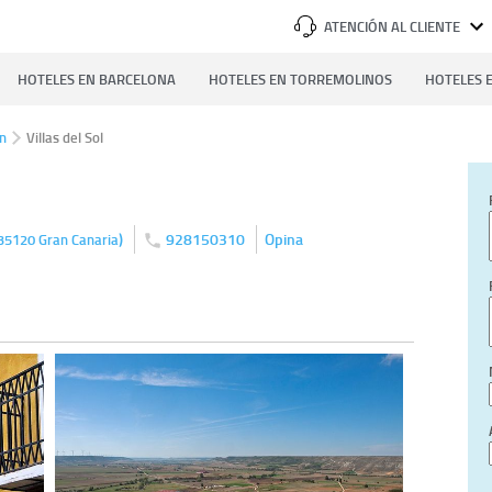
ATENCIÓN AL CLIENTE
HOTELES EN BARCELONA
HOTELES EN TORREMOLINOS
HOTELES E
in
Villas del Sol
)
928150310
Opina
35120
Gran Canaria