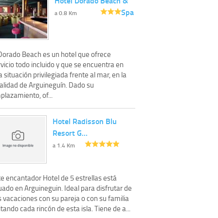
Hotel Dorado Beach &
Spa
a 0.8 Km
 Dorado Beach es un hotel que ofrece
vicio todo incluido y que se encuentra en
 situación privilegiada frente al mar, en la
calidad de Arguineguín. Dado su
plazamiento, of...
Hotel Radisson Blu
Resort G…
a 1.4 Km
e encantador Hotel de 5 estrellas está
uado en Arguineguin. Ideal para disfrutar de
 vacaciones con su pareja o con su familia
itando cada rincón de esta isla. Tiene de a...