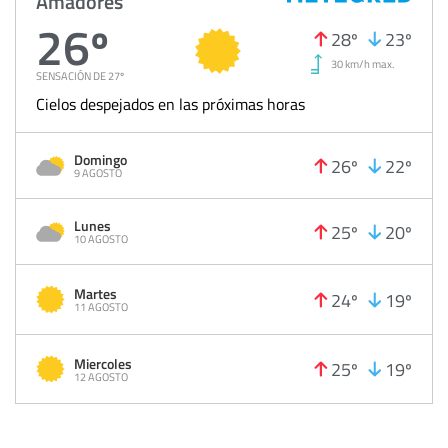
Amadores
26º
28º
23º
30 km/h max.
SENSACIÓN DE 27º
Cielos despejados en las próximas horas
Domingo
26º
22º
9 AGOSTO
Lunes
25º
20º
10 AGOSTO
Martes
24º
19º
11 AGOSTO
Miercoles
25º
19º
12 AGOSTO