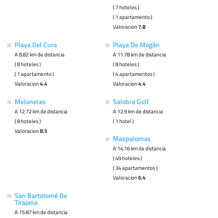
( 7 hoteles )
( 1 apartamento )
Valoracion
7.8
Playa Del Cura
Playa De Mogán
A 8.82 km de distancia
A 11.78 km de distancia
( 8 hoteles )
( 8 hoteles )
( 1 apartamento )
( 4 apartamentos )
Valoracion
4.4
Valoracion
4.4
Meloneras
Salobre Golf
A 12.72 km de distancia
A 12.9 km de distancia
( 8 hoteles )
( 1 hotel )
Valoracion
8.5
Maspalomas
A 14.16 km de distancia
( 49 hoteles )
( 34 apartamentos )
Valoracion
6.4
San Bartolomé De
Tirajana
A 15.87 km de distancia