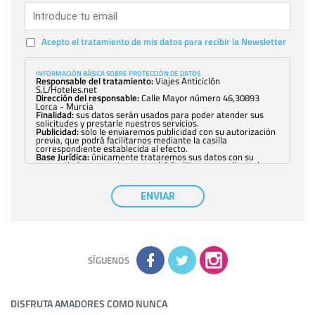
Acepto el tratamiento de mis datos para recibir la Newsletter
INFORMACIÓN BÁSICA SOBRE PROTECCIÓN DE DATOS
Responsable del tratamiento:
Viajes Anticiclón
S.L/Hoteles.net
Dirección del responsable:
Calle Mayor número 46,30893
Lorca - Murcia
Finalidad:
sus datos serán usados para poder atender sus
solicitudes y prestarle nuestros servicios.
Publicidad:
solo le enviaremos publicidad con su autorización
previa, que podrá facilitarnos mediante la casilla
correspondiente establecida al efecto.
Base Jurídica:
únicamente trataremos sus datos con su
consentimiento previo, que podrá facilitarnos mediante la
casilla correspondiente establecida al efecto.
Destinatarios:
con carácter general, sólo el personal de
nuestra entidad que esté debidamente autorizado podrá
ENVIAR
tener conocimiento de la información que le pedimos. No se
comunicarán datos a terceros.
Derechos:
tiene derecho a saber qué información tenemos
sobre usted, corregirla y eliminarla, tal y como se explica en
la información adicional disponible en nuestra página web.
Información complementaria:
Puede consultar la información
adicional y detallada sobre cómo tratamos sus datos en la
política de privacidad
SÍGUENOS
DISFRUTA AMADORES COMO NUNCA