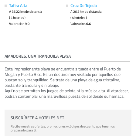
Tafira Alta
Cruz De Tejeda
A 36.22 km de distancia
A 26.2 km de distancia
( 4 hoteles )
( 4 hoteles )
Valoracion
9.0
Valoracion
6.6
AMADORES, UNA TRANQUILA PLAYA
Esta impresionante playa se encuentra situada entre el Puerto de
Mogán y Puerto Rico. Es un destino muy visitado por aquellos que
buscan sol y tranquilidad. Se trata de una playa de agua cristalina,
bastante tranquila y sin oleaje.
Aquí no se permiten los juegos de pelota ni la música alta. Al atardecer,
podrán contemplar una maravillosa puesta de sol desde su hamaca.
SUSCRÍBETE A HOTELES.NET
Recibe nuestras ofertas, promociones y códigos descuento que tenemos
preparado para ti.