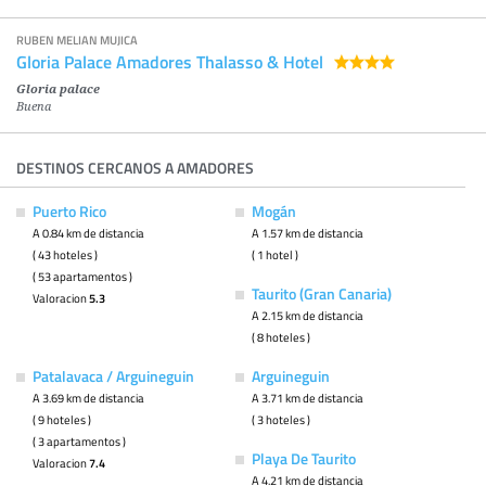
RUBEN MELIAN MUJICA
Gloria Palace Amadores Thalasso & Hotel
Gloria palace
Buena
DESTINOS CERCANOS A AMADORES
Puerto Rico
Mogán
A 0.84 km de distancia
A 1.57 km de distancia
( 43 hoteles )
( 1 hotel )
( 53 apartamentos )
Taurito (Gran Canaria)
Valoracion
5.3
A 2.15 km de distancia
( 8 hoteles )
Patalavaca / Arguineguin
Arguineguin
A 3.69 km de distancia
A 3.71 km de distancia
( 9 hoteles )
( 3 hoteles )
( 3 apartamentos )
Playa De Taurito
Valoracion
7.4
A 4.21 km de distancia