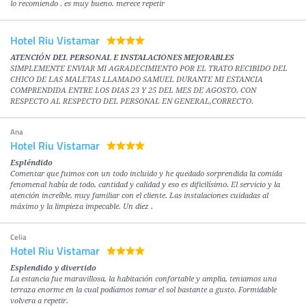
lo recomiendo . es muy bueno. merece repetir
Hotel Riu Vistamar
ATENCIÓN DEL PERSONAL E INSTALACIONES MEJORABLES
SIMPLEMENTE ENVIAR MI AGRADECIMIENTO POR EL TRATO RECIBIDO DEL
CHICO DE LAS MALETAS LLAMADO SAMUEL DURANTE MI ESTANCIA
COMPRENDIDA ENTRE LOS DIAS 23 Y 25 DEL MES DE AGOSTO. CON
RESPECTO AL RESPECTO DEL PERSONAL EN GENERAL,CORRECTO.
Ana
Hotel Riu Vistamar
Espléndido
Comentar que fuimos con un todo incluido y he quedado sorprendida la comida
fenomenal había de todo, cantidad y calidad y eso es dificilísimo. El servicio y la
atención increíble, muy familiar con el cliente. Las instalaciones cuidadas al
máximo y la limpieza impecable. Un diez .
Celia
Hotel Riu Vistamar
Esplendido y divertido
La estancia fue maravillosa, la habitación confortable y amplia, teniamos una
terraza enorme en la cual podíamos tomar el sol bastante a gusto. Formidable
volvera a repetir.