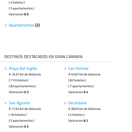
( 3 hoteles )
( 5 apartamentos )
Valoracion
8.9
Apartamentos
(2)
DESTINOS DESTACADOS EN GRAN CANARIA
Playa Del Inglés
Las Palmas
A 16.37 km de distancia
A 45.87 km de distancia
( 113 hoteles )
( 82 hoteles )
( 83 apartamentos )
( 7 apartamentos )
Valoracion
6.3
Valoracion
6.4
San Agustin
Vecindario
A 17.63 km de distancia
A 28.03 km de distancia
( 16 hoteles )
( 4 hoteles )
( 5 apartamentos )
Valoracion
8.2
Valoracion
6.5