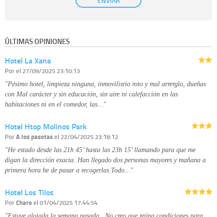
ENVIAR
establecida al efecto.
Destinatarios:
con carácter general, sólo el personal de nuestra entidad
que esté debidamente autorizado podrá tener conocimiento de la
información que le pedimos. No se comunicarán datos a terceros.
ÚLTIMAS OPINIONES
Derechos:
tiene derecho a saber qué información tenemos sobre usted,
corregirla y eliminarla, tal y como se explica en la información adicional
Hotel La Xana
disponible en nuestra página web.
Información complementaria:
Puede consultar la información adicional y
Por
el 27/09/2025 23:10:13
detallada sobre cómo tratamos sus datos en la
política de privacidad
"Pésimo hotel, limpieza ninguna, inmovilisrio roto y mal arrerglo, dueñas
con Mal carácter y sin educación, sin aire ni calefacción en las
habitaciones ni en el comedor, las…"
Hotel Htop Molinos Park
Por
A los pasotas
el 22/04/2025 23:18:12
"He estado desde las 21h 45’ hasta las 23h 15’ llamando para que me
digan la dirección exacta. Han llegado dos personas mayores y mañana a
primera hora he de pasar a recogerlas.Todo…"
Hotel Los Tilos
Por
Charo
el 01/04/2025 17:44:54
"Estuve alojada la semana pasada...No creo que reúna condiciones para