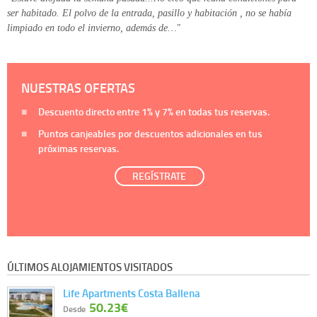
ser habitado. El polvo de la entrada, pasillo y habitación , no se había
limpiado en todo el invierno, además de…"
NUESTRAS OFERTAS
Descuento directo entre
1%
y
7%
en todas tus reservas.
Puntos canjeables por descuentos adicionales en tus
próximas reservas.
REGÍSTRATE
ÚLTIMOS ALOJAMIENTOS VISITADOS
Life Apartments Costa Ballena
50.23€
Desde