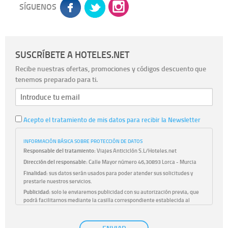
SÍGUENOS
SUSCRÍBETE A HOTELES.NET
Recibe nuestras ofertas, promociones y códigos descuento que
tenemos preparado para ti.
Acepto el tratamiento de mis datos para recibir la Newsletter
INFORMACIÓN BÁSICA SOBRE PROTECCIÓN DE DATOS
Responsable del tratamiento:
Viajes Anticiclón S.L/Hoteles.net
Dirección del responsable:
Calle Mayor número 46,30893 Lorca - Murcia
Finalidad:
sus datos serán usados para poder atender sus solicitudes y
prestarle nuestros servicios.
Publicidad:
solo le enviaremos publicidad con su autorización previa, que
podrá facilitarnos mediante la casilla correspondiente establecida al
efecto.
Base Jurídica:
únicamente trataremos sus datos con su consentimiento
previo, que podrá facilitarnos mediante la casilla correspondiente