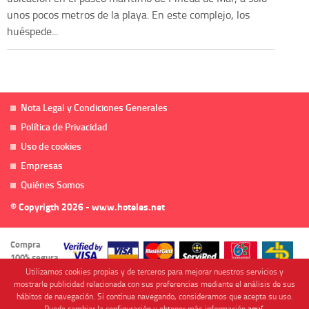
unos pocos metros de la playa. En este complejo, los
huéspede...
Nota Legal y Condiciones Generales
Política de Privacidad
Uso de cookies
Empresas
Quiénes Somos
© Copyrigth 2026 - www.hoteles.net
Compra
100% segura
Utilizamos cookies propias y de terceros para mejorar nuestros servicios y
mostrarle publicidad relacionada con sus preferencias mediante el análisis de sus
hábitos de navegación. Si continua navegando, consideramos que acepta su uso.
Puede cambiar la configuración u obtener más información
aquí
.