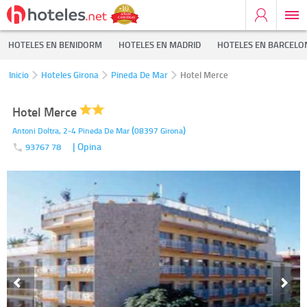
HOTELES EN BENIDORM
HOTELES EN MADRID
HOTELES EN BARCELO
Inicio
Hoteles Girona
Pineda De Mar
Hotel Merce
Hotel Merce
(
)
Antoni Doltra, 2-4
Pineda De Mar
08397
Girona
| Opina
93767 78