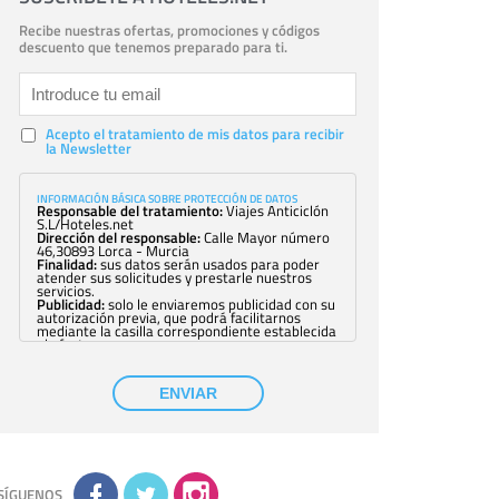
Recibe nuestras ofertas, promociones y códigos
descuento que tenemos preparado para ti.
Acepto el tratamiento de mis datos para recibir
la Newsletter
INFORMACIÓN BÁSICA SOBRE PROTECCIÓN DE DATOS
Responsable del tratamiento:
Viajes Anticiclón
S.L/Hoteles.net
Dirección del responsable:
Calle Mayor número
46,30893 Lorca - Murcia
Finalidad:
sus datos serán usados para poder
atender sus solicitudes y prestarle nuestros
servicios.
Publicidad:
solo le enviaremos publicidad con su
autorización previa, que podrá facilitarnos
mediante la casilla correspondiente establecida
al efecto.
Base Jurídica:
únicamente trataremos sus datos
con su consentimiento previo, que podrá
facilitarnos mediante la casilla correspondiente
ENVIAR
establecida al efecto.
Destinatarios:
con carácter general, sólo el
personal de nuestra entidad que esté
debidamente autorizado podrá tener
conocimiento de la información que le pedimos.
No se comunicarán datos a terceros.
Derechos:
tiene derecho a saber qué
información tenemos sobre usted, corregirla y
SÍGUENOS