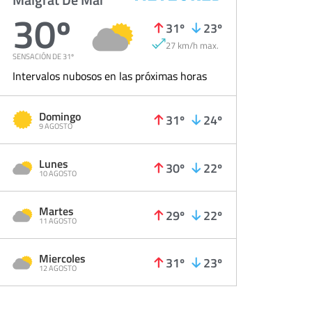
30º
31º
23º
27 km/h max.
SENSACIÓN DE 31º
Intervalos nubosos en las próximas horas
Domingo
31º
24º
9 AGOSTO
Lunes
30º
22º
10 AGOSTO
Martes
29º
22º
11 AGOSTO
Miercoles
31º
23º
12 AGOSTO