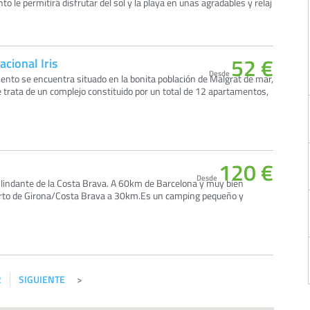
 le permitirá disfrutar del sol y la playa en unas agradables y relaj
52 €
acional Iris
Desde
ento se encuentra situado en la bonita población de Malgrat de mar,
e trata de un complejo constituido por un total de 12 apartamentos,
120 €
Desde
 lindante de la Costa Brava. A 60km de Barcelona y muy bien
rto de Girona/Costa Brava a 30km.Es un camping pequeño y
2
SIGUIENTE