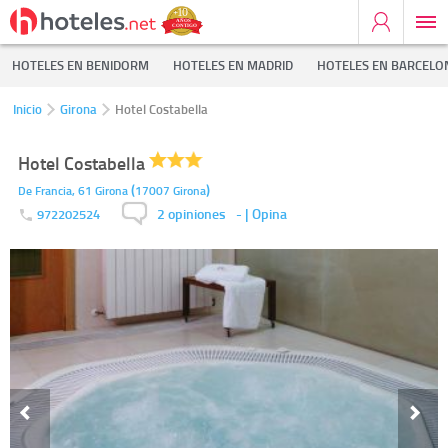
HOTELES EN BENIDORM
HOTELES EN MADRID
HOTELES EN BARCELO
Inicio
Girona
Hotel Costabella
Hotel Costabella
(
)
De Francia, 61
Girona
17007
Girona
2 opiniones
-
| Opina
972202524