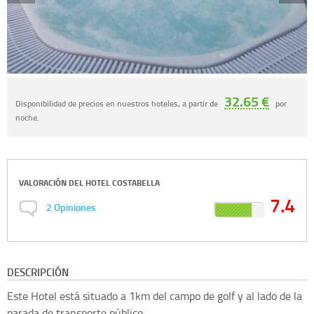
32.65 €
Disponibilidad de precios en nuestros hoteles, a partir de
por
noche.
VALORACIÓN DEL
HOTEL COSTABELLA
7.4
2
Opiniones
DESCRIPCIÓN
Este Hotel está situado a 1km del campo de golf y al lado de la
parada de transporte público.