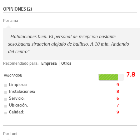
OPINIONES (2)
Por ama
"Habitaciones bien. El personal de recepcion bastante
soso.buena siruacion alejado de bullicio. A 10 min. Andando
del centro"
Recomendado para:
Empresa
Otros
7.8
VALORACIÓN
Limpieza:
9
Instalaciones:
8
Servicio:
6
Ubicación:
7
Calidad:
9
Por toni