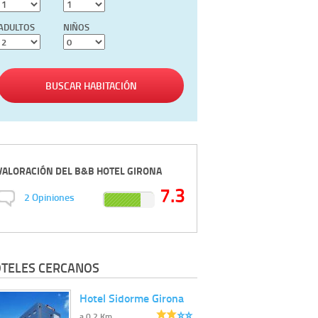
ADULTOS
NIÑOS
BUSCAR HABITACIÓN
VALORACIÓN DEL
B&B HOTEL GIRONA
7.3
2
Opiniones
TELES CERCANOS
Hotel Sidorme Girona
⭐️⭐️
a 0.2 Km