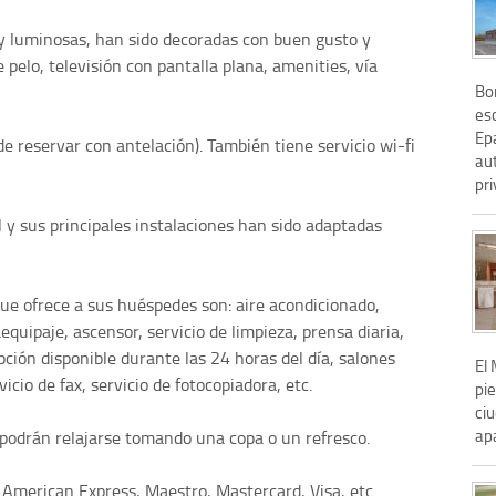
 y luminosas, han sido decoradas con buen gusto y
 pelo, televisión con pantalla plana, amenities, vía
Bo
es
Epa
de reservar con antelación). También tiene servicio wi-fi
aut
pri
 y sus principales instalaciones han sido adaptadas
que ofrece a sus huéspedes son: aire acondicionado,
aequipaje, ascensor, servicio de limpieza, prensa diaria,
pción disponible durante las 24 horas del día, salones
El
cio de fax, servicio de fotocopiadora, etc.
pie
ciu
apa
 podrán relajarse tomando una copa o un refresco.
: American Express, Maestro, Mastercard, Visa, etc.