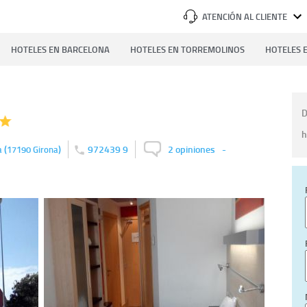
ATENCIÓN AL CLIENTE
HOTELES EN BARCELONA
HOTELES EN TORREMOLINOS
HOTELES E
D
h
(
)
972439 9
2 opiniones
-
a
17190
Girona