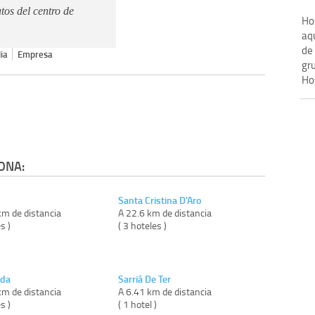
tos del centro de
Ho
aqu
de 
ia
Empresa
gr
Hos
ONA:
Santa Cristina D'Aro
km de distancia
A 22.6 km de distancia
s )
( 3 hoteles )
ada
Sarriá De Ter
km de distancia
A 6.41 km de distancia
s )
( 1 hotel )