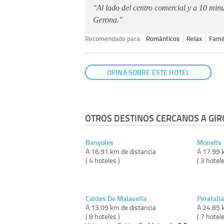
"Al lado del centro comercial y a 10 minu
Gerona."
Recomendado para:
Románticos
Relax
Famil
OPINA SOBRE ESTE HOTEL
OTROS DESTINOS CERCANOS A GIR
Banyoles
Monells
A 16.91 km de distancia
A 17.99 
( 4 hoteles )
( 3 hotele
Caldes De Malavella
Peratall
A 13.09 km de distancia
A 24.85 
( 8 hoteles )
( 7 hotele