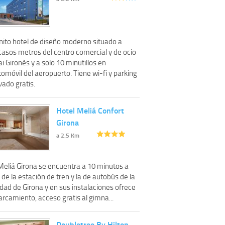
nito hotel de diseño moderno situado a
casos metros del centro comercial y de ocio
i Gironès y a solo 10 minutillos en
omóvil del aeropuerto. Tiene wi-fi y parking
vado gratis.
Hotel Meliá Confort
Girona
a 2.5 Km
 Meliá Girona se encuentra a 10 minutos a
 de la estación de tren y la de autobús de la
dad de Girona y en sus instalaciones ofrece
rcamiento, acceso gratis al gimna...
Doubletree By Hilton