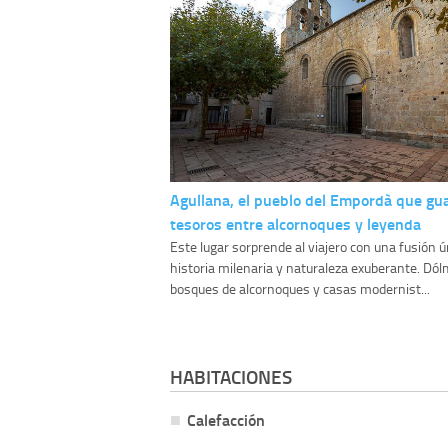
Agullana, el pueblo del Empordà que gu
tesoros entre alcornoques y leyenda
Este lugar sorprende al viajero con una fusión ú
historia milenaria y naturaleza exuberante. Dó
bosques de alcornoques y casas modernist...
HABITACIONES
Calefacción