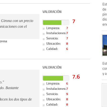
Est
de
VALORACIÓN
pin
dis
7
 Girona con un precio
enc
unicaciones con el
Limpieza:
7
Instalaciones:
7
Servicio:
7
presa
Ubicación:
8
Calidad:
6
Es
VALORACIÓN
con
y a
7.6
o."
Limpieza:
6
do. Bastante
Instalaciones:
7
Servicio:
9
Ubicación:
8
ecen los dos tipos de
Calidad:
8