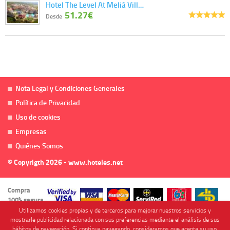
Hotel The Level At Meliá Vill…
51.27€
Desde
Nota Legal y Condiciones Generales
Política de Privacidad
Uso de cookies
Empresas
Quiénes Somos
© Copyrigth 2026 - www.hoteles.net
Compra
100% segura
Utilizamos cookies propias y de terceros para mejorar nuestros servicios y
mostrarle publicidad relacionada con sus preferencias mediante el análisis de sus
hábitos de navegación. Si continua navegando, consideramos que acepta su uso.