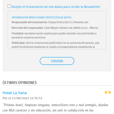
Acepto el tratamiento de mis datos para recibir la Newsletter
INFORMACIÓN BÁSICA SOBRE PROTECCIÓN DE DATOS
Responsable del tratamiento:
Viajes Anticiclón S.L/Hoteles.net
Dirección del responsable:
Calle Mayor número 46,30893 Lorca - Murcia
Finalidad:
sus datos serán usados para poder atender sus solicitudes y
prestarle nuestros servicios.
Publicidad:
solo le enviaremos publicidad con su autorización previa, que
podrá facilitarnos mediante la casilla correspondiente establecida al
efecto.
Base Jurídica:
únicamente trataremos sus datos con su consentimiento
ENVIAR
previo, que podrá facilitarnos mediante la casilla correspondiente
establecida al efecto.
Destinatarios:
con carácter general, sólo el personal de nuestra entidad
que esté debidamente autorizado podrá tener conocimiento de la
información que le pedimos. No se comunicarán datos a terceros.
ÚLTIMAS OPINIONES
Derechos:
tiene derecho a saber qué información tenemos sobre usted,
corregirla y eliminarla, tal y como se explica en la información adicional
Hotel La Xana
disponible en nuestra página web.
Información complementaria:
Puede consultar la información adicional y
Por
el 27/09/2025 23:10:13
detallada sobre cómo tratamos sus datos en la
política de privacidad
"Pésimo hotel, limpieza ninguna, inmovilisrio roto y mal arrerglo, dueñas
con Mal carácter y sin educación, sin aire ni calefacción en las