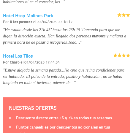
habitaciones ni en el comedor, las…"
Hotel Htop Molinos Park
Por
A los pasotas
el 22/04/2025 23:18:12
"He estado desde las 21h 45’ hasta las 23h 15’ llamando para que me
digan la dirección exacta. Han llegado dos personas mayores y mañana a
primera hora he de pasar a recogerlas.Todo…"
Hotel Los Tilos
Por
Charo
el 01/04/2025 17:44:54
"Estuve alojada la semana pasada...No creo que reúna condiciones para
ser habitado. El polvo de la entrada, pasillo y habitación , no se había
limpiado en todo el invierno, además de…"
NUESTRAS OFERTAS
Descuento directo entre
1%
y
7%
en todas tus reservas.
Puntos canjeables por descuentos adicionales en tus