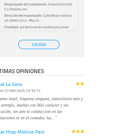
Responsable del tratamiento:
Viajes Anticiclón
S.L/Hoteles.net
Dirección del responsable:
Calle Mayor número
46,30893 Lorca - Murcia
Finalidad:
sus datos serán usados para poder
atender sus solicitudes y prestarle nuestros
servicios.
Publicidad:
solo le enviaremos publicidad con su
ENVIAR
autorización previa, que podrá facilitarnos
mediante la casilla correspondiente
establecida al efecto.
Base Jurídica:
únicamente trataremos sus datos
TIMAS OPINIONES
con su consentimiento previo, que podrá
facilitarnos mediante la casilla correspondiente
establecida al efecto.
el La Xana
Destinatarios:
con carácter general, sólo el
r
el 27/09/2025 23:10:13
personal de nuestra entidad que esté
debidamente autorizado podrá tener
simo hotel, limpieza ninguna, inmovilisrio roto y
conocimiento de la información que le pedimos.
No se comunicarán datos a terceros.
 arrerglo, dueñas con Mal carácter y sin
Derechos:
tiene derecho a saber qué
cación, sin aire ni calefacción en las
información tenemos sobre usted, corregirla y
itaciones ni en el comedor, las…"
eliminarla, tal y como se explica en la
información adicional disponible en nuestra
tel Htop Molinos Park
página web.