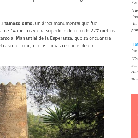
Po
"He
lla
famoso olmo
 su
, un árbol monumental que fue
Han
ra de 14 metros y una superficie de copa de 227 metros
pri
Manantial de la Esperanza
carse al
, que se encuentra
Hot
 casco urbano, o a las ruinas cercanas de un
Po
"Es
reú
ent
en 