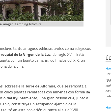
la iamgen: Camping Altomira
ncluye tanto antiguos edificios civiles como religiosos.
rroquial de la Virgen de la Luz
, del siglo XVIII. Está
ÚL
uenta con un bonito camarín, de finales del XIX, en
ona de la villa.
Hot
Po
"Pé
Torre de Altomira
es, sobresale la
, que se remonta al
mal
a con cinco plantas rematadas con almenas con forma de
edu
hab
ficio del Ayuntamiento
, una gran casona que, junto a
 pueblo, constituye un estupendo ejemplo de la
Ho
realizó en esta población durante el siglo XVIII.