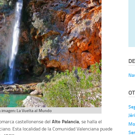
DE
Na
OT
Se
a imagen: La Vuelta al Mundo
Jér
Alto Palancia
 comarca castellonense del
, se halla el
Mo
ciano. Esta localidad de la Comunidad Valenciana puede
Se