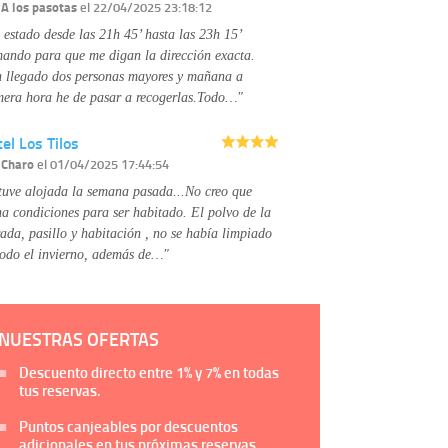
Información complementaria:
Puede consultar
r
A los pasotas
el 22/04/2025 23:18:12
la información adicional y detallada sobre cómo
 estado desde las 21h 45’ hasta las 23h 15’
tratamos sus datos en la
política de privacidad
mando para que me digan la dirección exacta.
 llegado dos personas mayores y mañana a
mera hora he de pasar a recogerlas.Todo…"
el Los Tilos
r
Charo
el 01/04/2025 17:44:54
tuve alojada la semana pasada...No creo que
na condiciones para ser habitado. El polvo de la
rada, pasillo y habitación , no se había limpiado
todo el invierno, además de…"
NUESTRAS OFERTAS
Descuento directo entre
1%
y
7%
en todas
tus reservas.
Puntos canjeables por descuentos
adicionales en tus próximas reservas.