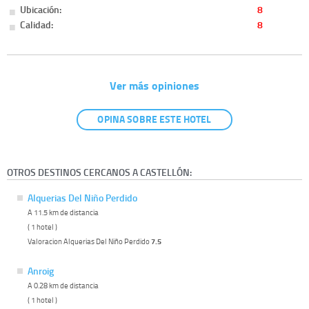
Ubicación:
8
Calidad:
8
Ver más opiniones
OPINA SOBRE ESTE HOTEL
OTROS DESTINOS CERCANOS A CASTELLÓN:
Alquerias Del Niño Perdido
A 11.5 km de distancia
( 1 hotel )
Valoracion Alquerias Del Niño Perdido
7.5
Anroig
A 0.28 km de distancia
( 1 hotel )