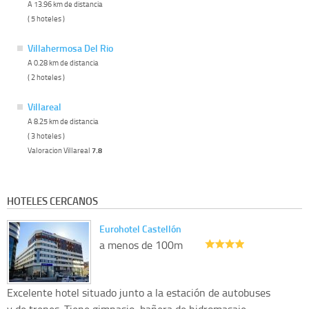
A 13.96 km de distancia
( 5 hoteles )
Villahermosa Del Rio
A 0.28 km de distancia
( 2 hoteles )
Villareal
A 8.25 km de distancia
( 3 hoteles )
Valoracion Villareal
7.8
HOTELES CERCANOS
Eurohotel Castellón
a menos de 100m
Excelente hotel situado junto a la estación de autobuses
y de trenes. Tiene gimnasio, bañera de hidromasaje,