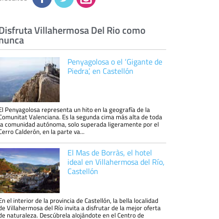
eliminarla, tal y como se explica en la
información adicional disponible en nuestra
página web.
Información complementaria:
Puede consultar
la información adicional y detallada sobre cómo
Disfruta Villahermosa Del Rio como
tratamos sus datos en la
política de privacidad
nunca
Penyagolosa o el ‘Gigante de
Piedra’, en Castellón
El Penyagolosa representa un hito en la geografía de la
Comunitat Valenciana. Es la segunda cima más alta de toda
la comunidad autónoma, solo superada ligeramente por el
Cerro Calderón, en la parte va...
El Mas de Borràs, el hotel
ideal en Villahermosa del Río,
Castellón
En el interior de la provincia de Castellón, la bella localidad
de Villahermosa del Río invita a disfrutar de la mejor oferta
de naturaleza. Descúbrela alojándote en el Centro de