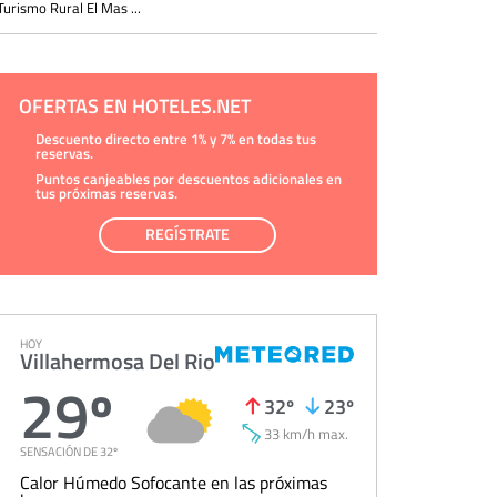
Turismo Rural El Mas ...
OFERTAS EN HOTELES.NET
Descuento directo entre 1% y 7% en todas tus
reservas.
Puntos canjeables por descuentos adicionales en
tus próximas reservas.
REGÍSTRATE
HOY
Villahermosa Del Rio
29º
32º
23º
33 km/h max.
SENSACIÓN DE 32º
Calor Húmedo Sofocante en las próximas