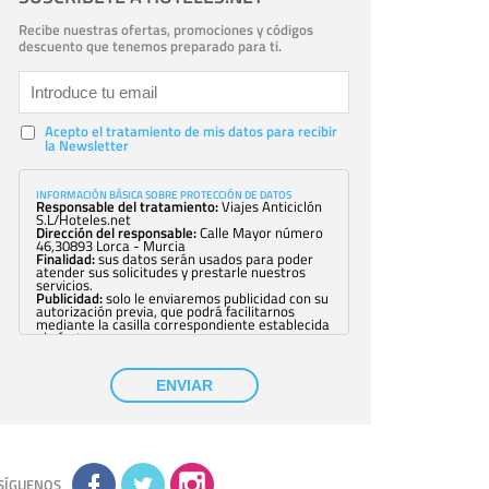
Recibe nuestras ofertas, promociones y códigos
descuento que tenemos preparado para ti.
Acepto el tratamiento de mis datos para recibir
la Newsletter
INFORMACIÓN BÁSICA SOBRE PROTECCIÓN DE DATOS
Responsable del tratamiento:
Viajes Anticiclón
S.L/Hoteles.net
Dirección del responsable:
Calle Mayor número
46,30893 Lorca - Murcia
Finalidad:
sus datos serán usados para poder
atender sus solicitudes y prestarle nuestros
servicios.
Publicidad:
solo le enviaremos publicidad con su
autorización previa, que podrá facilitarnos
mediante la casilla correspondiente establecida
al efecto.
Base Jurídica:
únicamente trataremos sus datos
con su consentimiento previo, que podrá
facilitarnos mediante la casilla correspondiente
ENVIAR
establecida al efecto.
Destinatarios:
con carácter general, sólo el
personal de nuestra entidad que esté
debidamente autorizado podrá tener
conocimiento de la información que le pedimos.
No se comunicarán datos a terceros.
Derechos:
tiene derecho a saber qué
información tenemos sobre usted, corregirla y
SÍGUENOS