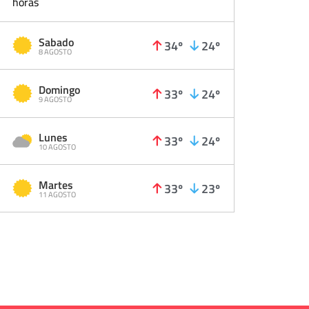
horas
Sabado
34º
24º
8 AGOSTO
Domingo
33º
24º
9 AGOSTO
Lunes
33º
24º
10 AGOSTO
Martes
33º
23º
11 AGOSTO