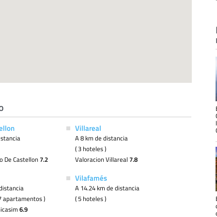
o
ellon
Villareal
istancia
A 8 km de distancia
( 3 hoteles )
o De Castellon
7.2
Valoracion Villareal
7.8
Vilafamés
distancia
A 14.24 km de distancia
( 7 apartamentos )
( 5 hoteles )
nicasim
6.9