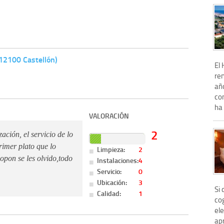
(12100 Castellón)
El
ren
añ
co
ha 
VALORACIÓN
2
ción, el servicio de lo
rimer plato que lo
Limpieza:
2
opon se les olvido,todo
Instalaciones:
4
Servicio:
0
Ubicación:
3
Si 
Calidad:
1
co
ele
ap