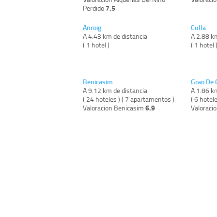
7.5
Perdido
Anroig
Culla
A 4.43 km de distancia
A 2.88 k
( 1 hotel )
( 1 hotel 
Benicasim
Grao De 
A 9.12 km de distancia
A 1.86 k
( 24 hoteles ) ( 7 apartamentos )
( 6 hotele
6.9
Valoracion Benicasim
Valoraci