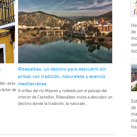
Hot
de 
mo
so
tod
a
Ribesalbes, un destino para descubrir sin
prisas con tradición, naturaleza y esencia
mediterránea
dán, este
rácter de
A orillas del río Mijares y rodeado por el paisaje del
interior de Castellón, Ribesalbes invita a descubrir un
Est
destino donde la tradición, la naturale...
de 
ma
mar
tra