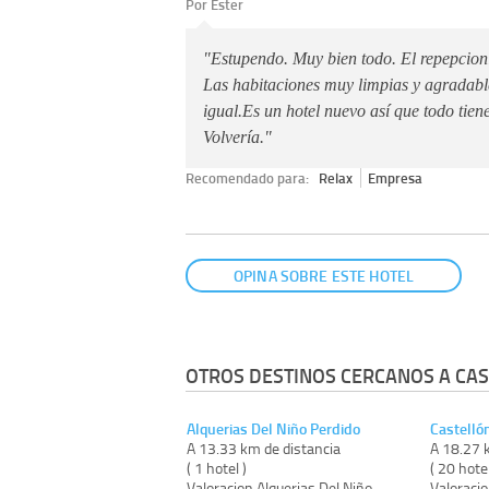
Por Ester
"Estupendo. Muy bien todo. El repepcion
Las habitaciones muy limpias y agradabl
igual.Es un hotel nuevo así que todo tie
Volvería."
Recomendado para:
Relax
Empresa
OPINA SOBRE ESTE HOTEL
OTROS DESTINOS CERCANOS A CAS
Alquerias Del Niño Perdido
Castelló
A 13.33 km de distancia
A 18.27 
( 1 hotel )
( 20 hote
Valoracion Alquerias Del Niño
Valoraci