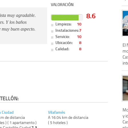
VALORACIÓN
8.6
ista muy agradable.
es. Y los baños
Limpieza:
10
ne muy buen aspecto.
Instalaciones:
7
Servicio:
10
Ubicación:
8
El
Calidad:
8
mo
Ca
int
TELLÓN:
Mo
n Ciudad
Vilafamés
y i
km de distancia
A 16.04 km de distancia
Cas
les ) ( 1 apartamento )
( 5 hoteles )
7.3
pl
on Castellón Ciudad