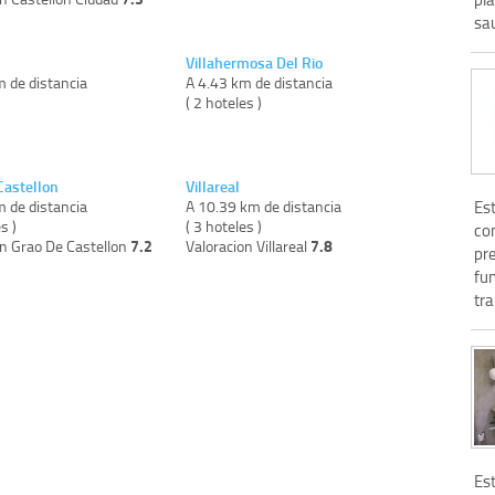
sa
Villahermosa Del Rio
m de distancia
A 4.43 km de distancia
)
( 2 hoteles )
Castellon
Villareal
Es
m de distancia
A 10.39 km de distancia
s )
( 3 hoteles )
co
7.2
7.8
on Grao De Castellon
Valoracion Villareal
pr
fun
tra
Es