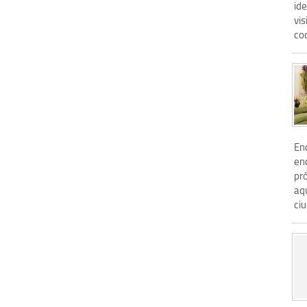
id
vis
co
En
en
pró
aqu
ciu