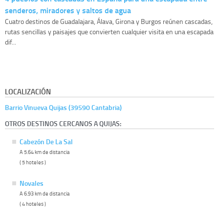
senderos, miradores y saltos de agua
Cuatro destinos de Guadalajara, Álava, Girona y Burgos reúnen cascadas,
rutas sencillas y paisajes que convierten cualquier visita en una escapada
dif...
LOCALIZACIÓN
Barrio Vinueva Quijas (39590 Cantabria)
OTROS DESTINOS CERCANOS A QUIJAS:
Cabezón De La Sal
A 5.64 km de distancia
( 5 hoteles )
Novales
A 6.93 km de distancia
( 4 hoteles )