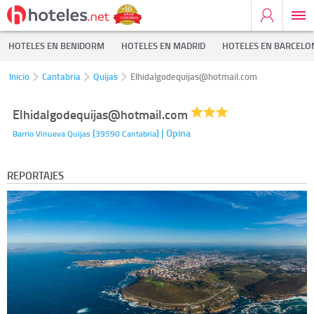
HOTELES EN BENIDORM
HOTELES EN MADRID
HOTELES EN BARCELO
Inicio
Cantabria
Quijas
Elhidalgodequijas@hotmail.com
Elhidalgodequijas@hotmail.com
(
)
| Opina
Barrio Vinueva
Quijas
39590
Cantabria
REPORTAJES