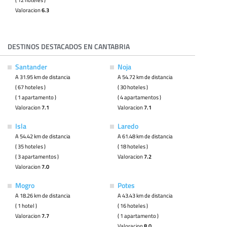
Valoracion
6.3
DESTINOS DESTACADOS EN CANTABRIA
Santander
Noja
A 31.95 km de distancia
A 54.72 km de distancia
( 67 hoteles )
( 30 hoteles )
( 1 apartamento )
( 4 apartamentos )
Valoracion
7.1
Valoracion
7.1
Isla
Laredo
A 54.42 km de distancia
A 61.48 km de distancia
( 35 hoteles )
( 18 hoteles )
( 3 apartamentos )
Valoracion
7.2
Valoracion
7.0
Mogro
Potes
A 18.26 km de distancia
A 43.43 km de distancia
( 1 hotel )
( 16 hoteles )
Valoracion
7.7
( 1 apartamento )
Valoracion
8.0