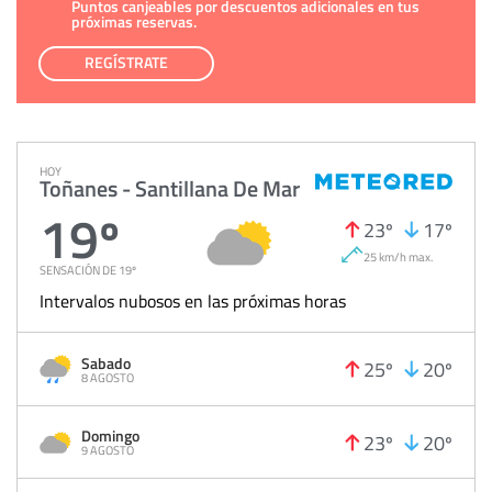
Puntos canjeables por descuentos adicionales en tus
próximas reservas.
REGÍSTRATE
HOY
Toñanes - Santillana De Mar
19º
23º
17º
25 km/h max.
SENSACIÓN DE 19º
Intervalos nubosos en las próximas horas
Sabado
25º
20º
8 AGOSTO
Domingo
23º
20º
9 AGOSTO