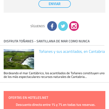
nuestra entidad que esté debidamente autorizado podrá
ENVIAR
tener conocimiento de la información que le pedimos. No se
comunicarán datos a terceros.
Derechos:
tiene derecho a saber qué información tenemos
sobre usted, corregirla y eliminarla, tal y como se explica en
la información adicional disponible en nuestra página web.
Información complementaria:
Puede consultar la información
adicional y detallada sobre cómo tratamos sus datos en la
política de privacidad
SÍGUENOS
DISFRUTA TOÑANES - SANTILLANA DE MAR COMO NUNCA
Toñanes y sus acantilados, en Cantabria
Bordeando el mar Cantábrico, los acantilados de Toñanes constituyen uno
de los más espectaculares recursos naturales de Cantabria...
OFERTAS EN HOTELES.NET
Descuento directo entre 1% y 7% en todas tus reservas.