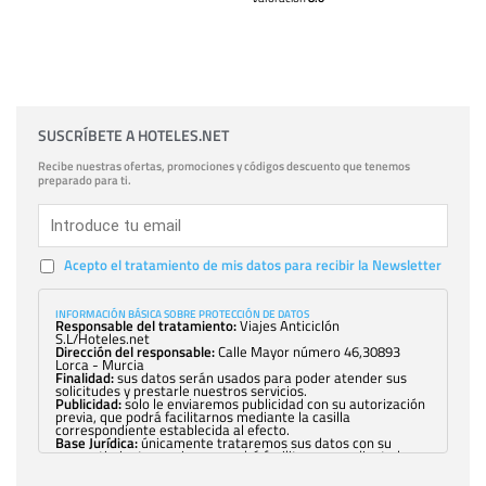
SUSCRÍBETE A HOTELES.NET
Recibe nuestras ofertas, promociones y códigos descuento que tenemos
preparado para ti.
Acepto el tratamiento de mis datos para recibir la Newsletter
INFORMACIÓN BÁSICA SOBRE PROTECCIÓN DE DATOS
Responsable del tratamiento:
Viajes Anticiclón
S.L/Hoteles.net
Dirección del responsable:
Calle Mayor número 46,30893
Lorca - Murcia
Finalidad:
sus datos serán usados para poder atender sus
solicitudes y prestarle nuestros servicios.
Publicidad:
solo le enviaremos publicidad con su autorización
previa, que podrá facilitarnos mediante la casilla
correspondiente establecida al efecto.
Base Jurídica:
únicamente trataremos sus datos con su
consentimiento previo, que podrá facilitarnos mediante la
casilla correspondiente establecida al efecto.
Destinatarios:
con carácter general, sólo el personal de