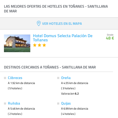
LAS MEJORES OFERTAS DE HOTELES EN TOÑANES - SANTILLANA
DE MAR
VER HOTELES EN EL MAPA
Hotel Domus Selecta Palación De
Desde
48 €
Toñanes
DESTINOS CERCANOS A TOÑANES - SANTILLANA DE MAR
Cóbreces
Oreña
A 1.92 km de distancia
A 4.55 km de distancia
( 5 hoteles )
( 3 hoteles )
Valoracion
6.2
Ruiloba
Quijas
A 5.46 km de distancia
A 6.99 km de distancia
( 2 hoteles )
( 4 hoteles )