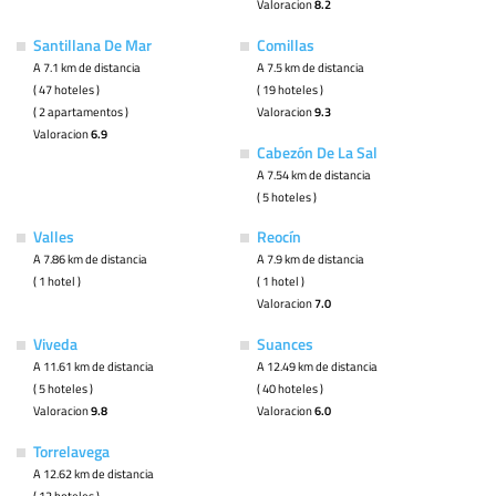
Valoracion
8.2
Santillana De Mar
Comillas
A 7.1 km de distancia
A 7.5 km de distancia
( 47 hoteles )
( 19 hoteles )
( 2 apartamentos )
Valoracion
9.3
Valoracion
6.9
Cabezón De La Sal
A 7.54 km de distancia
( 5 hoteles )
Valles
Reocín
A 7.86 km de distancia
A 7.9 km de distancia
( 1 hotel )
( 1 hotel )
Valoracion
7.0
Viveda
Suances
A 11.61 km de distancia
A 12.49 km de distancia
( 5 hoteles )
( 40 hoteles )
Valoracion
9.8
Valoracion
6.0
Torrelavega
A 12.62 km de distancia
( 12 hoteles )