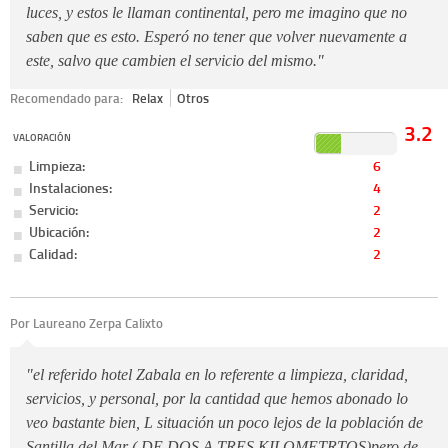
luces, y estos le llaman continental, pero me imagino que no
saben que es esto. Esperó no tener que volver nuevamente a
este, salvo que cambien el servicio del mismo."
Recomendado para:
Relax
Otros
3.2
VALORACIÓN
Limpieza:
6
Instalaciones:
4
Servicio:
2
Ubicación:
2
Calidad:
2
Por Laureano Zerpa Calixto
"el referido hotel Zabala en lo referente a limpieza, claridad,
servicios, y personal, por la cantidad que hemos abonado lo
veo bastante bien, L situación un poco lejos de la población de
Santilla del Mar ( DE DOS A TRES KILOMETRTOS)pero de