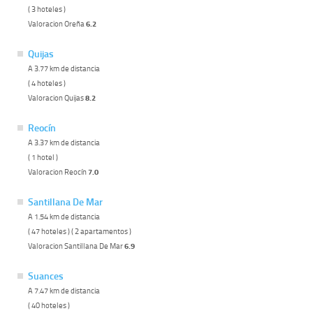
( 3 hoteles )
Valoracion Oreña
6.2
Quijas
A 3.77 km de distancia
( 4 hoteles )
Valoracion Quijas
8.2
Reocín
A 3.37 km de distancia
( 1 hotel )
Valoracion Reocín
7.0
Santillana De Mar
A 1.54 km de distancia
( 47 hoteles ) ( 2 apartamentos )
Valoracion Santillana De Mar
6.9
Suances
A 7.47 km de distancia
( 40 hoteles )