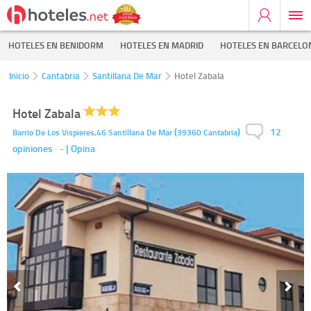
HOTELES EN BENIDORM
HOTELES EN MADRID
HOTELES EN BARCELO
Inicio
Cantabria
Santillana De Mar
Hotel Zabala
Hotel Zabala
12
(
)
Barrio De Los Vispieres,46
Santillana De Mar
39360
Cantabria
opiniones
-
| Opina