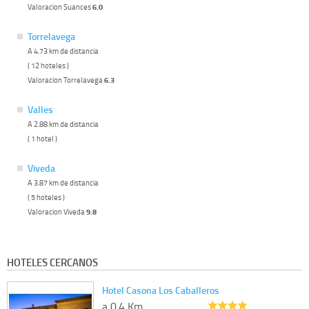
Valoracion Suances
6.0
Torrelavega
A 4.73 km de distancia
( 12 hoteles )
Valoracion Torrelavega
6.3
Valles
A 2.88 km de distancia
( 1 hotel )
Viveda
A 3.87 km de distancia
( 5 hoteles )
Valoracion Viveda
9.8
HOTELES CERCANOS
Hotel Casona Los Caballeros
a 0.4 Km