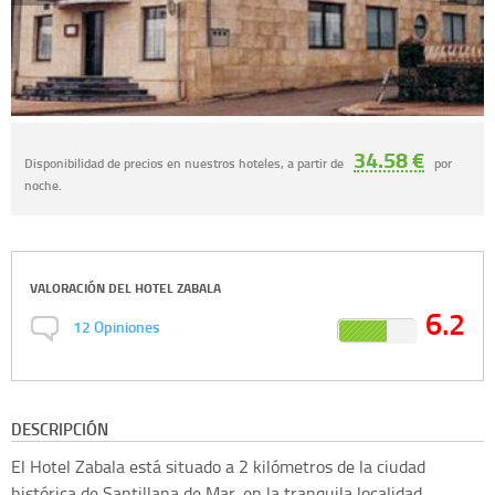
34.58 €
Disponibilidad de precios en nuestros hoteles, a partir de
por
noche.
VALORACIÓN DEL
HOTEL ZABALA
6.2
12
Opiniones
DESCRIPCIÓN
El Hotel Zabala está situado a 2 kilómetros de la ciudad
histórica de Santillana de Mar, en la tranquila localidad