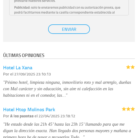
prestarle nuestros servicios.
Publicidad:
solo le enviaremos publicidad con su autorización previa, que
podrá facilitarnos mediante la casilla correspondiente establecida al
efecto.
Base Jurídica:
únicamente trataremos sus datos con su consentimiento
ENVIAR
previo, que podrá facilitarnos mediante la casilla correspondiente
establecida al efecto.
Destinatarios:
con carácter general, sólo el personal de nuestra entidad
que esté debidamente autorizado podrá tener conocimiento de la
información que le pedimos. No se comunicarán datos a terceros.
ÚLTIMAS OPINIONES
Derechos:
tiene derecho a saber qué información tenemos sobre usted,
corregirla y eliminarla, tal y como se explica en la información adicional
Hotel La Xana
disponible en nuestra página web.
Información complementaria:
Puede consultar la información adicional y
Por
el 27/09/2025 23:10:13
detallada sobre cómo tratamos sus datos en la
política de privacidad
"Pésimo hotel, limpieza ninguna, inmovilisrio roto y mal arrerglo, dueñas
con Mal carácter y sin educación, sin aire ni calefacción en las
habitaciones ni en el comedor, las…"
Hotel Htop Molinos Park
Por
A los pasotas
el 22/04/2025 23:18:12
"He estado desde las 21h 45’ hasta las 23h 15’ llamando para que me
digan la dirección exacta. Han llegado dos personas mayores y mañana a
primera hora he de pasar a recogerlas.Todo…"