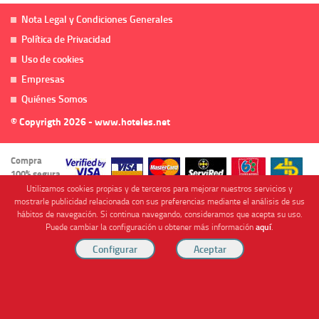
Nota Legal y Condiciones Generales
Política de Privacidad
Uso de cookies
Empresas
Quiénes Somos
© Copyrigth 2026 - www.hoteles.net
Compra
100% segura
Utilizamos cookies propias y de terceros para mejorar nuestros servicios y
mostrarle publicidad relacionada con sus preferencias mediante el análisis de sus
hábitos de navegación. Si continua navegando, consideramos que acepta su uso.
Puede cambiar la configuración u obtener más información
aquí
.
Cofinanciado por
Viajes Anticiclón, S.L. Agencia de Viajes Online - C.I. MU-107-2-25. C/ Mayor nº46 Bajo,
CP: 30893, Almendricos (Murcia, Spain).