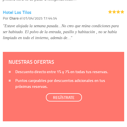
Hotel Los Tilos
Por
Charo
el 01/04/2025 17:44:54
"Estuve alojada la semana pasada...No creo que reúna condiciones para
ser habitado. El polvo de la entrada, pasillo y habitación , no se había
limpiado en todo el invierno, además de…"
NUESTRAS OFERTAS
Descuento directo entre
1%
y
7%
en todas tus reservas.
Puntos canjeables por descuentos adicionales en tus
próximas reservas.
REGÍSTRATE