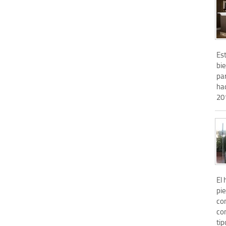
Es
bi
pa
ha
201
El 
pie
co
con
tip