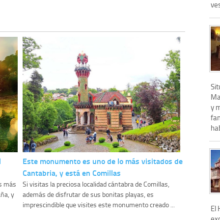
ves
Si
Mag
y 
fa
hab
l
Este monumento es uno de lo más visitados de
Cantabria, y está en Comillas
es más
Si visitas la preciosa localidad cántabra de Comillas,
ña, y
además de disfrutar de sus bonitas playas, es
imprescindible que visites este monumento creado ...
El
ex