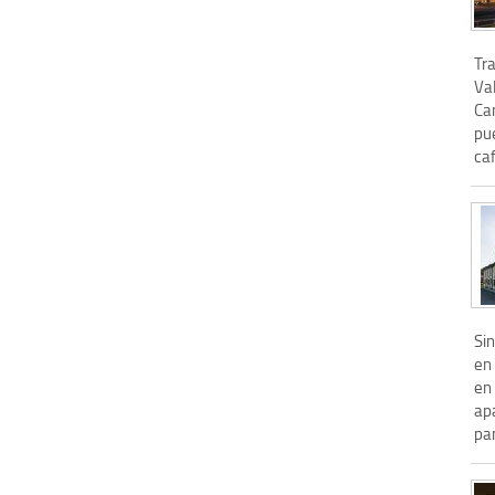
Tra
Val
Ca
pue
caf
Si
en 
en 
ap
pan