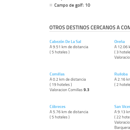
Campo de golf: 10
OTROS DESTINOS CERCANOS A COM
Cabezón De La Sal
Oreña
A 9.51 km de distancia
A 12.06 
( 5 hoteles )
( 3 hotele
Valoraci
Comillas
Ruiloba
A 0.2 km de distancia
A 2.16 k
( 19 hoteles )
( 2 hotele
9.3
Valoracion Comillas
Cóbreces
San Vice
A 5.76 km de distancia
A 9.13 k
( 5 hoteles )
( 22 hote
Valoraci
Barquer