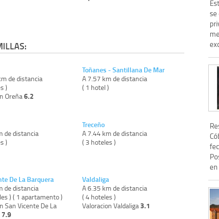
Est
se
pr
me
exc
ILLAS:
Toñanes - Santillana De Mar
km de distancia
A 7.57 km de distancia
s )
( 1 hotel )
6.2
on Oreña
Treceño
Res
m de distancia
A 7.44 km de distancia
Cób
s )
( 3 hoteles )
fe
Po
en 
nte De La Barquera
Valdaliga
m de distancia
A 6.35 km de distancia
les ) ( 1 apartamento )
( 4 hoteles )
3.1
on San Vicente De La
Valoracion Valdaliga
7.9
a