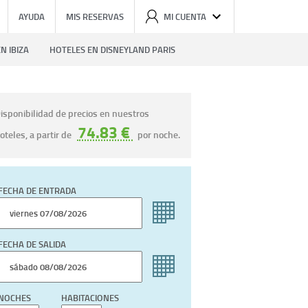
AYUDA
MIS RESERVAS
MI CUENTA
N IBIZA
HOTELES EN DISNEYLAND PARIS
isponibilidad de precios en nuestros
74.83 €
oteles, a partir de
por noche.
FECHA DE ENTRADA
FECHA DE SALIDA
NOCHES
HABITACIONES