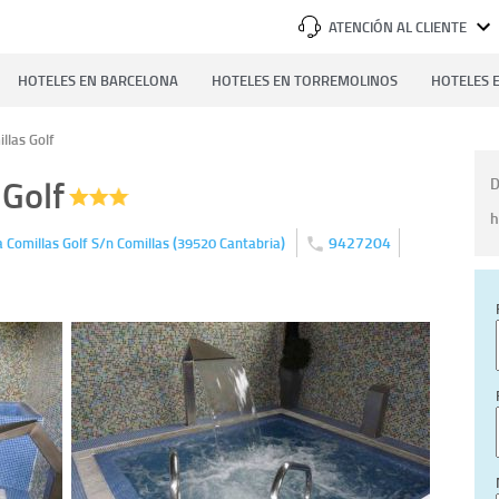
ATENCIÓN AL CLIENTE
HOTELES EN BARCELONA
HOTELES EN TORREMOLINOS
HOTELES E
llas Golf
 Golf
D
h
(
)
9427204
 Comillas Golf S/n
Comillas
39520
Cantabria