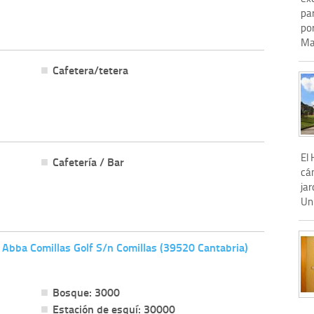
pa
por
Ma
Cafetera/tetera
El 
Cafetería / Bar
cán
jar
Uni
 Abba Comillas Golf S/n Comillas (39520 Cantabria)
Bosque: 3000
Estación de esquí: 30000