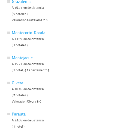
Grazalema
A 19.71 km de distancia
( 5 hoteles )
Valoracion Grazalema
7.5
Montecorto-Ronda
A 13.69 km de distancia
( 3 hoteles )
Montejaque
A 15.71 km de distancia
( 1 hotel ) ( 1 apartamento )
Olvera
A 10.16 km de distancia
( 5 hoteles )
Valoracion Olvera
8.0
Parauta
A 23.66 km de distancia
( 1 hotel )