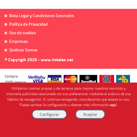
Nota Legal y Condiciones Generales
Política de Privacidad
Uso de cookies
Empresas
Quiénes Somos
© Copyrigth 2026 - www.hoteles.net
Compra
100% segura
Utilizamos cookies propias y de terceros para mejorar nuestros servicios y
mostrarle publicidad relacionada con sus preferencias mediante el análisis de sus
hábitos de navegación. Si continua navegando, consideramos que acepta su uso.
Puede cambiar la configuración u obtener más información
aquí
.
Cofinanciado por
Viajes Anticiclón, S.L. Agencia de Viajes Online - C.I. MU-107-2-25. C/ Mayor nº46 Bajo,
CP: 30893, Almendricos (Murcia, Spain).