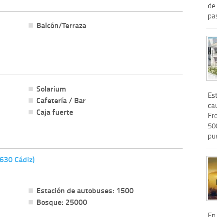
de 
pas
Balcón/Terraza
Solarium
Est
Cafetería / Bar
cau
Caja fuerte
Fro
50
pu
1630 Cádiz)
Estación de autobuses: 1500
Bosque: 25000
En