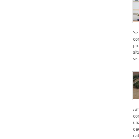
Se 
co
pro
sit
vis
Ant
co
una
dec
ca