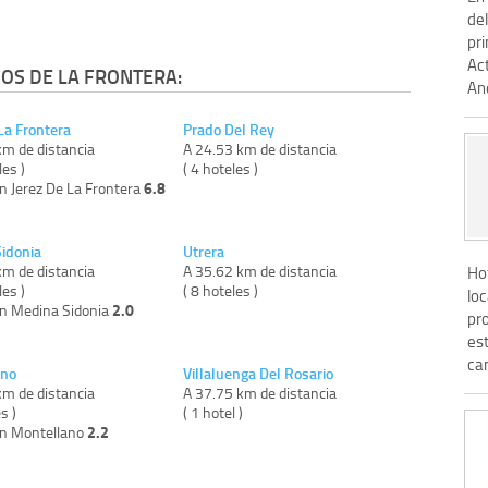
de
pri
Ac
OS DE LA FRONTERA:
And
La Frontera
Prado Del Rey
km de distancia
A 24.53 km de distancia
les )
( 4 hoteles )
6.8
n Jerez De La Frontera
idonia
Utrera
km de distancia
A 35.62 km de distancia
Hot
les )
( 8 hoteles )
loc
2.0
on Medina Sidonia
pr
es
cam
ano
Villaluenga Del Rosario
km de distancia
A 37.75 km de distancia
s )
( 1 hotel )
2.2
on Montellano