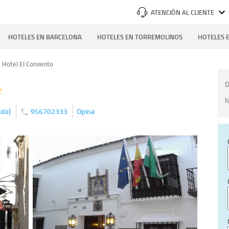
ATENCIÓN AL CLIENTE
HOTELES EN BARCELONA
HOTELES EN TORREMOLINOS
HOTELES E
Hotel El Convento
D
h
)
956702333
Opina
diz