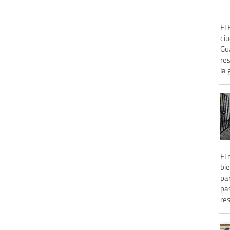
El
ciu
Gua
res
la 
El
bi
pa
pa
res