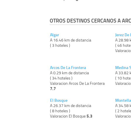
OTROS DESTINOS CERCANOS A ARC
Algar
Jerez De 
A 16.46 km de distancia
A 28.98 
( 3 hoteles )
( 46 hote
Valoracio
Arcos De La Frontera
Medina S
A 0.29 km de distancia
A 33.82 
( 34 hoteles )
( 10 hote
Valoracion Arcos De La Frontera
Valoraci
7.7
El Bosque
Montell
A 26.37 km de distancia
A 34.58 
( 8 hoteles )
( 2 hotele
5.3
Valoracion El Bosque
Valoraci