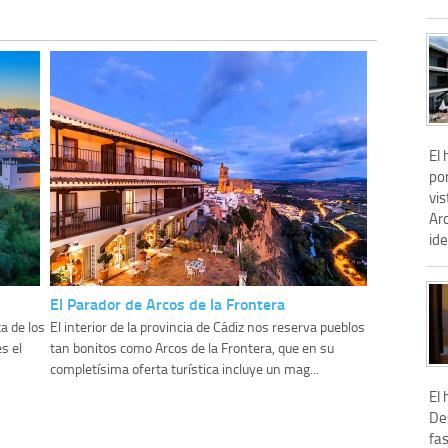
El 
por
vis
Arc
ide
El Parador de Arcos de la Frontera
a de los
El interior de la provincia de Cádiz nos reserva pueblos
s el
tan bonitos como Arcos de la Frontera, que en su
completísima oferta turística incluye un mag...
El 
De
fa