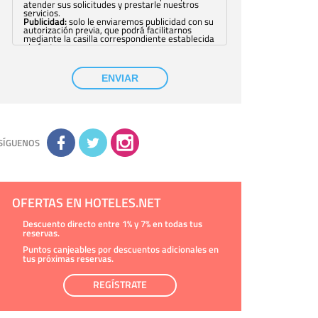
atender sus solicitudes y prestarle nuestros
servicios.
Publicidad:
solo le enviaremos publicidad con su
autorización previa, que podrá facilitarnos
mediante la casilla correspondiente establecida
al efecto.
Base Jurídica:
únicamente trataremos sus datos
con su consentimiento previo, que podrá
facilitarnos mediante la casilla correspondiente
ENVIAR
establecida al efecto.
Destinatarios:
con carácter general, sólo el
personal de nuestra entidad que esté
debidamente autorizado podrá tener
conocimiento de la información que le pedimos.
No se comunicarán datos a terceros.
Derechos:
tiene derecho a saber qué
información tenemos sobre usted, corregirla y
SÍGUENOS
eliminarla, tal y como se explica en la
información adicional disponible en nuestra
página web.
Información complementaria:
Puede consultar
la información adicional y detallada sobre cómo
tratamos sus datos en la
política de privacidad
OFERTAS EN HOTELES.NET
Descuento directo entre 1% y 7% en todas tus
reservas.
Puntos canjeables por descuentos adicionales en
tus próximas reservas.
REGÍSTRATE