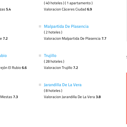
( 40 hoteles ) ( 1 apartamento )
ozas
5.4
Valoracion Cáceres Ciudad
6.9
Malpartida De Plasencia
( 2 hoteles )
te
7.2
Valoracion Malpartida De Plasencia
7.7
ubio
Trujillo
( 28 hoteles )
rejón El Rubio
6.6
Valoracion Trujillo
7.2
Jarandilla De La Vera
( 8 hoteles )
s Mestas
7.3
Valoracion Jarandilla De La Vera
3.8