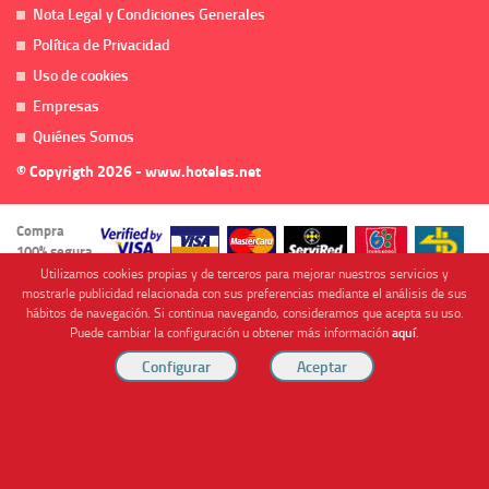
Nota Legal y Condiciones Generales
Política de Privacidad
Uso de cookies
Empresas
Quiénes Somos
© Copyrigth 2026 - www.hoteles.net
Compra
100% segura
Utilizamos cookies propias y de terceros para mejorar nuestros servicios y
mostrarle publicidad relacionada con sus preferencias mediante el análisis de sus
hábitos de navegación. Si continua navegando, consideramos que acepta su uso.
Puede cambiar la configuración u obtener más información
aquí
.
Cofinanciado por
Viajes Anticiclón, S.L. Agencia de Viajes Online - C.I. MU-107-2-25. C/ Mayor nº46 Bajo,
CP: 30893, Almendricos (Murcia, Spain).