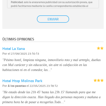
Publicidad:
solo le enviaremos publicidad con su autorización previa, que
podrá facilitarnos mediante la casilla correspondiente establecida al
efecto.
Base Jurídica:
únicamente trataremos sus datos con su consentimiento
ENVIAR
previo, que podrá facilitarnos mediante la casilla correspondiente
establecida al efecto.
Destinatarios:
con carácter general, sólo el personal de nuestra entidad
que esté debidamente autorizado podrá tener conocimiento de la
información que le pedimos. No se comunicarán datos a terceros.
ÚLTIMAS OPINIONES
Derechos:
tiene derecho a saber qué información tenemos sobre usted,
corregirla y eliminarla, tal y como se explica en la información adicional
Hotel La Xana
disponible en nuestra página web.
Información complementaria:
Puede consultar la información adicional y
Por
el 27/09/2025 23:10:13
detallada sobre cómo tratamos sus datos en la
política de privacidad
"Pésimo hotel, limpieza ninguna, inmovilisrio roto y mal arrerglo, dueñas
con Mal carácter y sin educación, sin aire ni calefacción en las
habitaciones ni en el comedor, las…"
Hotel Htop Molinos Park
Por
A los pasotas
el 22/04/2025 23:18:12
"He estado desde las 21h 45’ hasta las 23h 15’ llamando para que me
digan la dirección exacta. Han llegado dos personas mayores y mañana a
primera hora he de pasar a recogerlas.Todo…"