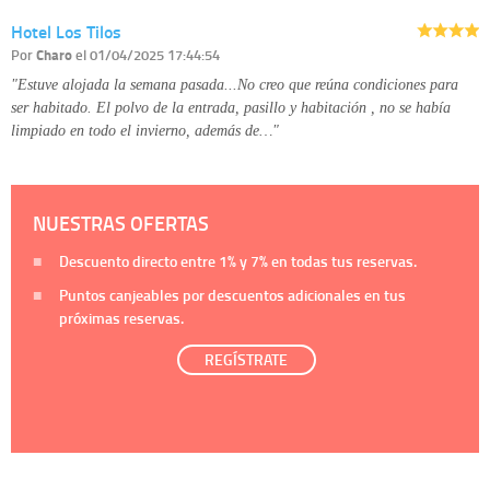
Hotel Los Tilos
Por
Charo
el 01/04/2025 17:44:54
"Estuve alojada la semana pasada...No creo que reúna condiciones para
ser habitado. El polvo de la entrada, pasillo y habitación , no se había
limpiado en todo el invierno, además de…"
NUESTRAS OFERTAS
Descuento directo entre
1%
y
7%
en todas tus reservas.
Puntos canjeables por descuentos adicionales en tus
próximas reservas.
REGÍSTRATE