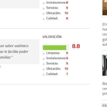
Instalaciones:
8
Servicio:
9
Ubicación:
10
Calidad:
8
El
hot
ci
VALORACIÓN
go
au
8.8
un sabor auténtico
e te facilita poder
Limpieza:
9
amiliar."
Instalaciones:
9
Servicio:
9
s
Ubicación:
10
Calidad:
7
Bon
cen
pr