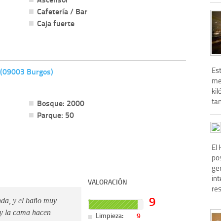
Cafetería / Bar
Caja fuerte
Es
 (09003 Burgos)
me
kil
tan
Bosque: 2000
Parque: 50
El
pos
ge
int
VALORACIÓN
res
9
nda, y el baño muy
 y la cama hacen
Limpieza:
9