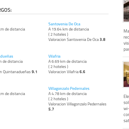
RGOS:
Santovenia De Oca
km de distancia
A 19.64 km de distancia
Ma
)
( 2 hoteles )
re
3.8
Valoracion Santovenia De Oca
vis
par
adueñas
Vilafria
m de distancia
A 6.69 km de distancia
)
( 2 hoteles )
9.1
6.6
on Quintanadueñas
Valoracion Vilafria
Villagonzalo Pedernales
km de distancia
A 4.78 km de distancia
El
)
( 2 hoteles )
sol
Valoracion Villagonzalo Pedernales
wi-
5.7
co
sat