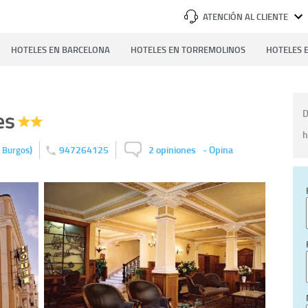
ATENCIÓN AL CLIENTE
HOTELES EN BARCELONA
HOTELES EN TORREMOLINOS
HOTELES E
es
D
h
)
947264125
2 opiniones
-
Opina
Burgos