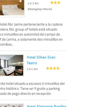
a 0.3 Km
(Madrigalejo Monte)
 Hotel Abc Jaime perteneciente a la cadena
elera Abc group of hotels está situado
nco minutillos en automóvil del campo de
lf de Lerma, a solamente dos minutillos en
tom&oa...
Hotel Silken Gran
Teatro
a 0.4 Km
ito hotel situado a escasos 5 minutillos del
tro histórico. Tiene wi-fi gratis y parking
ivado de pago directo en recepción.
Hotel Almirante Bonifaz