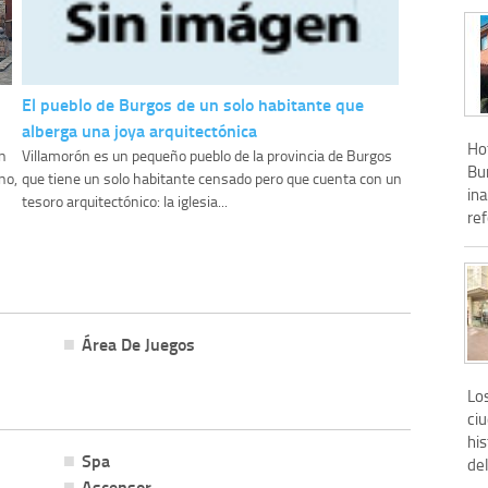
El pueblo de Burgos de un solo habitante que
alberga una joya arquitectónica
Hot
n
Villamorón es un pequeño pueblo de la provincia de Burgos
Bur
no,
que tiene un solo habitante censado pero que cuenta con un
in
tesoro arquitectónico: la iglesia...
re
Área De Juegos
Los
ci
his
Spa
del
Ascensor