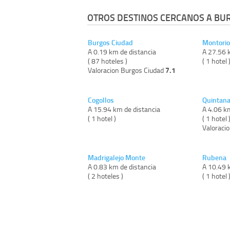
OTROS DESTINOS CERCANOS A BU
Burgos Ciudad
Montorio
A 0.19 km de distancia
A 27.56 
( 87 hoteles )
( 1 hotel 
7.1
Valoracion Burgos Ciudad
Cogollos
Quintan
A 15.94 km de distancia
A 4.06 k
( 1 hotel )
( 1 hotel 
Valoraci
Madrigalejo Monte
Rubena
A 0.83 km de distancia
A 10.49 
( 2 hoteles )
( 1 hotel 