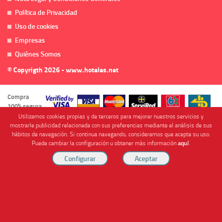
Política de Privacidad
Uso de cookies
Empresas
Quiénes Somos
© Copyrigth 2026 - www.hoteles.net
Compra
100% segura
Utilizamos cookies propias y de terceros para mejorar nuestros servicios y
mostrarle publicidad relacionada con sus preferencias mediante el análisis de sus
hábitos de navegación. Si continua navegando, consideramos que acepta su uso.
Puede cambiar la configuración u obtener más información
aquí
.
Cofinanciado por
Viajes Anticiclón, S.L. Agencia de Viajes Online - C.I. MU-107-2-25. C/ Mayor nº46 Bajo,
CP: 30893, Almendricos (Murcia, Spain).
RESERVAR HABITACIÓN