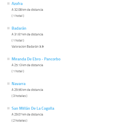
Azofra
A 32.08 km de distancia
( 1 hotel )
Badarán
A 31.67 km de distancia
( 1 hotel )
Valoracion Badarán
3.9
Miranda De Ebro - Pancorbo
A 25.13 km de distancia
( 1 hotel )
Navarra
A 29.56 km de distancia
( 3 hoteles )
San Millán De La Cogolla
A 29.07 km de distancia
( 2 hoteles )