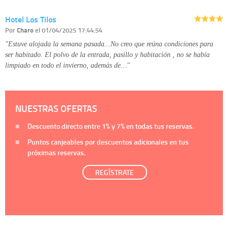
Hotel Los Tilos
Por
Charo
el 01/04/2025 17:44:54
"Estuve alojada la semana pasada...No creo que reúna condiciones para
ser habitado. El polvo de la entrada, pasillo y habitación , no se había
limpiado en todo el invierno, además de…"
NUESTRAS OFERTAS
Descuento directo entre
1%
y
7%
en todas tus reservas.
Puntos canjeables por descuentos adicionales en tus
próximas reservas.
REGÍSTRATE