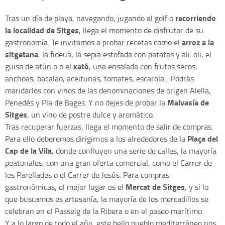
recorriendo
Tras un día de playa, navegando, jugando al golf o
la localidad de Sitges
, llega el momento de disfrutar de su
arroz a la
gastronomía. Te invitamos a probar recetas como el
sitgetana
, la fideuá, la sepia estofada con patatas y ali-oli, el
xató
guiso de atún o o el
, una ensalada con frutos secos,
anchoas, bacalao, aceitunas, tomates, escarola... Podrás
maridarlos con vinos de las denominaciones de origen Alella,
Malvasía de
Penedés y Pla de Bages. Y no dejes de probar la
Sitges
, un vino de postre dulce y aromático.
Tras recuperar fuerzas, llega el momento de salir de compras.
Plaça del
Para ello deberemos dirigirnos a los alrededores de la
Cap de la Vila
, donde confluyen una serie de calles, la mayoría
peatonales, con una gran oferta comercial, como el Carrer de
les Parellades o el Carrer de Jesús. Para compras
Mercat de Sitges
gastronómicas, el mejor lugar es el
, y si lo
que buscamos es artesanía, la mayoría de los mercadillos se
celebran en el Passeig de la Ribera o en el paseo marítimo.
Y a lo largo de todo el año, este bello pueblo mediterráneo nos