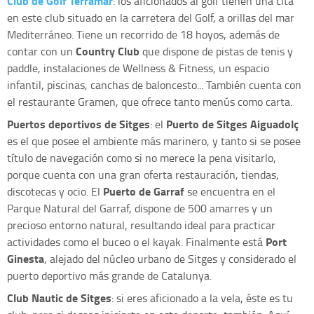
Club de Golf Terramar
: los aficionados al golf tienen una cita
en este club situado en la carretera del Golf, a orillas del mar
Mediterráneo. Tiene un recorrido de 18 hoyos, además de
Country Club
contar con un
que dispone de pistas de tenis y
paddle, instalaciones de Wellness & Fitness, un espacio
infantil, piscinas, canchas de baloncesto... También cuenta con
el restaurante Gramen, que ofrece tanto menús como carta.
Puertos deportivos de Sitges
Puerto de Sitges Aiguadolç
: el
es el que posee el ambiente más marinero, y tanto si se posee
título de navegación como si no merece la pena visitarlo,
porque cuenta con una gran oferta restauración, tiendas,
Puerto de Garraf
discotecas y ocio. El
se encuentra en el
Parque Natural del Garraf, dispone de 500 amarres y un
precioso entorno natural, resultando ideal para practicar
Port
actividades como el buceo o el kayak. Finalmente está
Ginesta
, alejado del núcleo urbano de Sitges y considerado el
puerto deportivo más grande de Catalunya.
Club Nautic de Sitges
: si eres aficionado a la vela, éste es tu