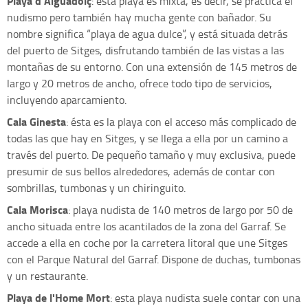
Playa d'Aiguadolç
: esta playa es mixta, es decir, se practica el
nudismo pero también hay mucha gente con bañador. Su
nombre significa “playa de agua dulce”, y está situada detrás
del puerto de Sitges, disfrutando también de las vistas a las
montañas de su entorno. Con una extensión de 145 metros de
largo y 20 metros de ancho, ofrece todo tipo de servicios,
incluyendo aparcamiento.
Cala Ginesta
: ésta es la playa con el acceso más complicado de
todas las que hay en Sitges, y se llega a ella por un camino a
través del puerto. De pequeño tamaño y muy exclusiva, puede
presumir de sus bellos alrededores, además de contar con
sombrillas, tumbonas y un chiringuito.
Cala Morisca
: playa nudista de 140 metros de largo por 50 de
ancho situada entre los acantilados de la zona del Garraf. Se
accede a ella en coche por la carretera litoral que une Sitges
con el Parque Natural del Garraf. Dispone de duchas, tumbonas
y un restaurante.
Playa de l'Home Mort
: esta playa nudista suele contar con una