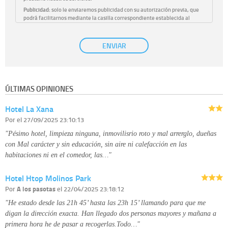
Publicidad:
solo le enviaremos publicidad con su autorización previa, que
podrá facilitarnos mediante la casilla correspondiente establecida al
efecto.
Base Jurídica:
únicamente trataremos sus datos con su consentimiento
ENVIAR
previo, que podrá facilitarnos mediante la casilla correspondiente
establecida al efecto.
Destinatarios:
con carácter general, sólo el personal de nuestra entidad
que esté debidamente autorizado podrá tener conocimiento de la
información que le pedimos. No se comunicarán datos a terceros.
ÚLTIMAS OPINIONES
Derechos:
tiene derecho a saber qué información tenemos sobre usted,
corregirla y eliminarla, tal y como se explica en la información adicional
Hotel La Xana
disponible en nuestra página web.
Información complementaria:
Puede consultar la información adicional y
Por
el 27/09/2025 23:10:13
detallada sobre cómo tratamos sus datos en la
política de privacidad
"Pésimo hotel, limpieza ninguna, inmovilisrio roto y mal arrerglo, dueñas
con Mal carácter y sin educación, sin aire ni calefacción en las
habitaciones ni en el comedor, las…"
Hotel Htop Molinos Park
Por
A los pasotas
el 22/04/2025 23:18:12
"He estado desde las 21h 45’ hasta las 23h 15’ llamando para que me
digan la dirección exacta. Han llegado dos personas mayores y mañana a
primera hora he de pasar a recogerlas.Todo…"