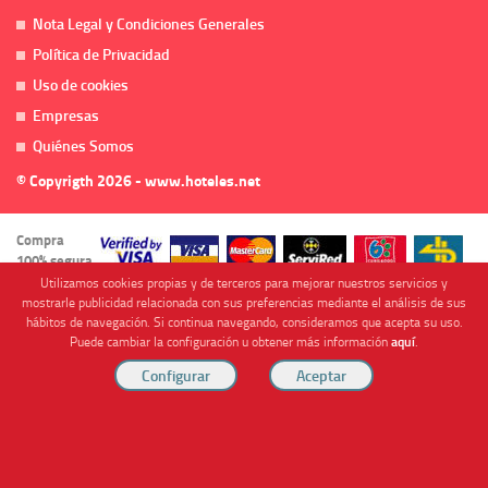
Nota Legal y Condiciones Generales
Política de Privacidad
Uso de cookies
Empresas
Quiénes Somos
© Copyrigth 2026 - www.hoteles.net
Compra
100% segura
Utilizamos cookies propias y de terceros para mejorar nuestros servicios y
mostrarle publicidad relacionada con sus preferencias mediante el análisis de sus
hábitos de navegación. Si continua navegando, consideramos que acepta su uso.
Puede cambiar la configuración u obtener más información
aquí
.
Cofinanciado por
Viajes Anticiclón, S.L. Agencia de Viajes Online - C.I. MU-107-2-25. C/ Mayor nº46 Bajo,
CP: 30893, Almendricos (Murcia, Spain).