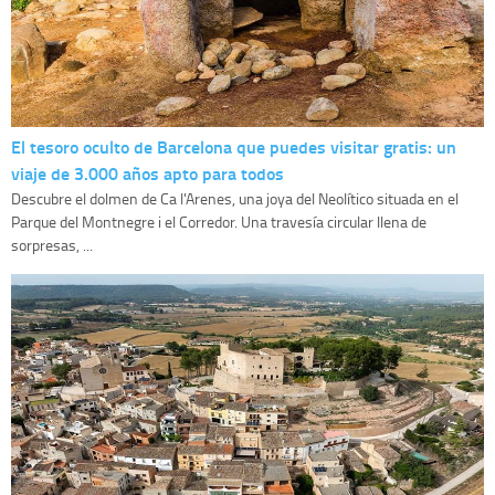
El tesoro oculto de Barcelona que puedes visitar gratis: un
viaje de 3.000 años apto para todos
Descubre el dolmen de Ca l'Arenes, una joya del Neolítico situada en el
Parque del Montnegre i el Corredor. Una travesía circular llena de
sorpresas, ...