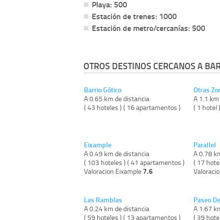
Playa: 500
Estación de trenes: 1000
Estación de metro/cercanías: 500
OTROS DESTINOS CERCANOS A BA
Barrio Gótico
Otras Zo
A 0.65 km de distancia
A 1.1 km 
( 43 hoteles ) ( 16 apartamentos )
( 1 hotel 
Eixample
Parallel
A 0.49 km de distancia
A 0.78 k
( 103 hoteles ) ( 41 apartamentos )
( 17 hote
7.6
Valoracion Eixample
Valoracio
Las Ramblas
Paseo De
A 0.24 km de distancia
A 1.67 k
( 59 hoteles ) ( 13 apartamentos )
( 39 hote