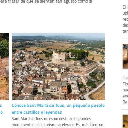
para tratar de que se sientan tan agusto como si
El
ubi
re
de
tan
Hot
Flo
nu
en
Bar
s
Conoce Sant Martí de Tous, un pequeño pueblo
to
entre castillos y leyendas
Sant Martí de Tous no es un destino de grandes
monumentos ni de turismo acelerado. Es, más bien, un