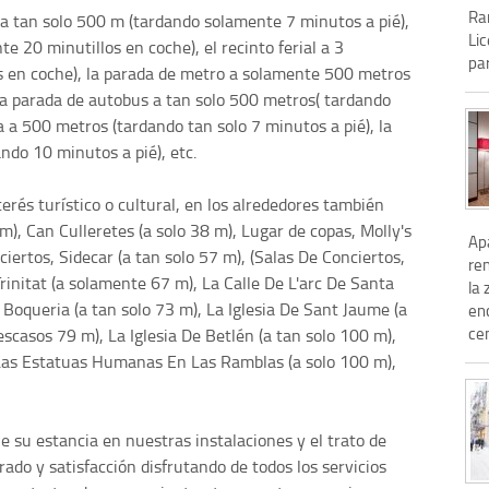
Ra
o a tan solo 500 m (tardando solamente 7 minutos a pié),
Li
 20 minutillos en coche), el recinto ferial a 3
par
s en coche), la parada de metro a solamente 500 metros
 la parada de autobus a tan solo 500 metros( tardando
 a 500 metros (tardando tan solo 7 minutos a pié), la
ndo 10 minutos a pié), etc.
terés turístico o cultural, en los alrededores también
m), Can Culleretes (a solo 38 m), Lugar de copas, Molly's
Ap
nciertos, Sidecar (a tan solo 57 m), (Salas De Conciertos,
re
rinitat (a solamente 67 m), La Calle De L'arc De Santa
la 
 Boqueria (a tan solo 73 m), La Iglesia De Sant Jaume (a
en
cen
escasos 79 m), La Iglesia De Betlén (a tan solo 100 m),
Las Estatuas Humanas En Las Ramblas (a solo 100 m),
e su estancia en nuestras instalaciones y el trato de
ado y satisfacción disfrutando de todos los servicios