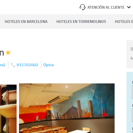
ATENCIÓN AL CLIENTE
HOTELES EN BARCELONA
HOTELES EN TORREMOLINOS
HOTELES E
n
D
h
)
932702060
Opina
na