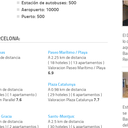
Estación de autobuses: 500
Aeropuerto: 10000
Puerto: 500
El 
RCELONA:
lo 
aq
nas
Paseo Marítimo / Playa
Ba
de distancia
A 2.25 km de distancia
Rei
)
( 18 hoteles ) ( 13 apartamentos )
Valoracion Paseo Marítimo / Playa
6.9
Plaza Catalunya
m de distancia
A 0.98 km de distancia
les ) ( 1 apartamento )
( 29 hoteles ) ( 6 apartamentos )
7.6
7.7
n Parallel
Valoracion Plaza Catalunya
Est
se 
 Gracia
Sants-Montjuic
Ba
m de distancia
A 2.5 km de distancia
del
les ) ( 2 apartamentos )
( 30 hoteles ) ( 4 apartamentos )