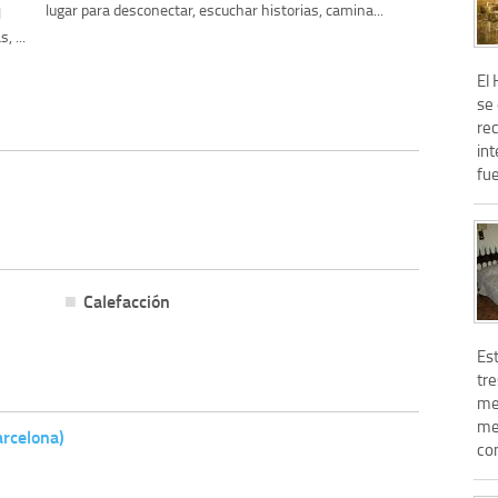
lugar para desconectar, escuchar historias, camina...
l
, ...
El
se
re
int
fue
Calefacción
Es
tre
me
me
rcelona)
com