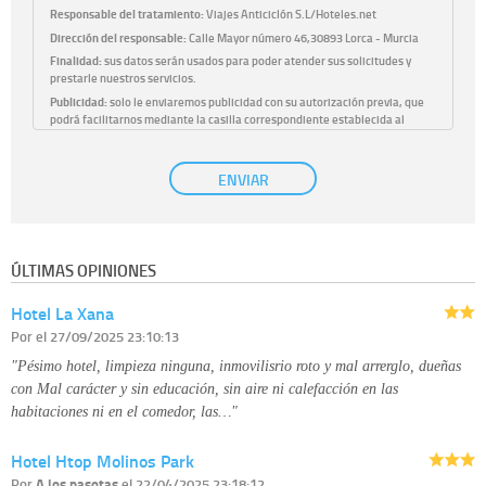
Responsable del tratamiento:
Viajes Anticiclón S.L/Hoteles.net
Dirección del responsable:
Calle Mayor número 46,30893 Lorca - Murcia
Finalidad:
sus datos serán usados para poder atender sus solicitudes y
prestarle nuestros servicios.
Publicidad:
solo le enviaremos publicidad con su autorización previa, que
podrá facilitarnos mediante la casilla correspondiente establecida al
efecto.
Base Jurídica:
únicamente trataremos sus datos con su consentimiento
ENVIAR
previo, que podrá facilitarnos mediante la casilla correspondiente
establecida al efecto.
Destinatarios:
con carácter general, sólo el personal de nuestra entidad
que esté debidamente autorizado podrá tener conocimiento de la
información que le pedimos. No se comunicarán datos a terceros.
ÚLTIMAS OPINIONES
Derechos:
tiene derecho a saber qué información tenemos sobre usted,
corregirla y eliminarla, tal y como se explica en la información adicional
Hotel La Xana
disponible en nuestra página web.
Información complementaria:
Puede consultar la información adicional y
Por
el 27/09/2025 23:10:13
detallada sobre cómo tratamos sus datos en la
política de privacidad
"Pésimo hotel, limpieza ninguna, inmovilisrio roto y mal arrerglo, dueñas
con Mal carácter y sin educación, sin aire ni calefacción en las
habitaciones ni en el comedor, las…"
Hotel Htop Molinos Park
Por
A los pasotas
el 22/04/2025 23:18:12