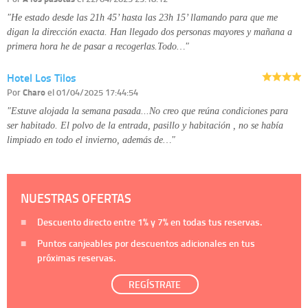
"He estado desde las 21h 45’ hasta las 23h 15’ llamando para que me
digan la dirección exacta. Han llegado dos personas mayores y mañana a
primera hora he de pasar a recogerlas.Todo…"
Hotel Los Tilos
Por
Charo
el 01/04/2025 17:44:54
"Estuve alojada la semana pasada...No creo que reúna condiciones para
ser habitado. El polvo de la entrada, pasillo y habitación , no se había
limpiado en todo el invierno, además de…"
NUESTRAS OFERTAS
Descuento directo entre
1%
y
7%
en todas tus reservas.
Puntos canjeables por descuentos adicionales en tus
próximas reservas.
REGÍSTRATE