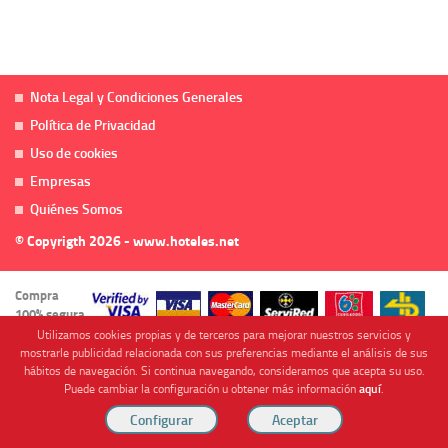
Nota Legal y Condiciones Generales
Política de Privacidad
Uso de cookies
Empresas
Quiénes Somos
© Copyrigth 2026 - www.hoteles.net
Compra
100% segura
Utilizamos cookies propias y de terceros para mejorar nuestros servicios y
mostrarle publicidad relacionada con sus preferencias mediante el análisis de sus
hábitos de navegación. Si continua navegando, consideramos que acepta su uso.
Puede cambiar la configuración u obtener más información
aquí
.
Cofinanciado por