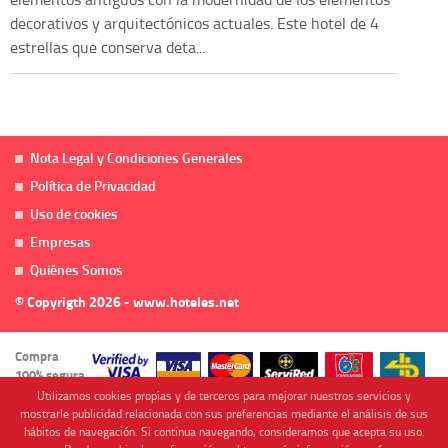
decorativos y arquitectónicos actuales. Este hotel de 4
estrellas que conserva deta...
Nota Legal y Condiciones Generales
Política de Privacidad
Uso de cookies
Empresas
Quiénes Somos
© Copyrigth 2026 - www.hoteles.net
Compra
100% segura
Utilizamos cookies propias y de terceros para mejorar nuestros servicios y
mostrarle publicidad relacionada con sus preferencias mediante el análisis de sus
hábitos de navegación. Si continua navegando, consideramos que acepta su uso.