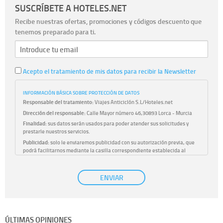
SUSCRÍBETE A HOTELES.NET
Recibe nuestras ofertas, promociones y códigos descuento que
tenemos preparado para ti.
Acepto el tratamiento de mis datos para recibir la Newsletter
INFORMACIÓN BÁSICA SOBRE PROTECCIÓN DE DATOS
Responsable del tratamiento:
Viajes Anticiclón S.L/Hoteles.net
Dirección del responsable:
Calle Mayor número 46,30893 Lorca - Murcia
Finalidad:
sus datos serán usados para poder atender sus solicitudes y
prestarle nuestros servicios.
Publicidad:
solo le enviaremos publicidad con su autorización previa, que
podrá facilitarnos mediante la casilla correspondiente establecida al
efecto.
Base Jurídica:
únicamente trataremos sus datos con su consentimiento
ENVIAR
previo, que podrá facilitarnos mediante la casilla correspondiente
establecida al efecto.
Destinatarios:
con carácter general, sólo el personal de nuestra entidad
que esté debidamente autorizado podrá tener conocimiento de la
información que le pedimos. No se comunicarán datos a terceros.
ÚLTIMAS OPINIONES
Derechos:
tiene derecho a saber qué información tenemos sobre usted,