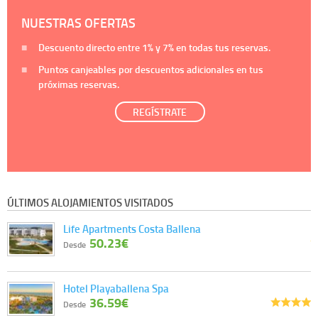
NUESTRAS OFERTAS
Descuento directo entre
1%
y
7%
en todas tus reservas.
Puntos canjeables por descuentos adicionales en tus
próximas reservas.
REGÍSTRATE
ÚLTIMOS ALOJAMIENTOS VISITADOS
Life Apartments Costa Ballena
50.23€
Desde
Hotel Playaballena Spa
36.59€
Desde