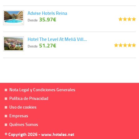
Advise Hotels Reina
35.97€
Desde
Hotel The Level At Meliá Vill…
51.27€
Desde
Nota Legal y Condiciones Generales
Política de Privacidad
Uso de cookies
Empresas
Quiénes Somos
© Copyrigth 2026 - www.hoteles.net