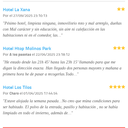
corregirla y eliminarla, tal y como se explica en la información adicional
Hotel La Xana
disponible en nuestra página web.
Información complementaria:
Puede consultar la información adicional y
Por
el 27/09/2025 23:10:13
detallada sobre cómo tratamos sus datos en la
política de privacidad
"Pésimo hotel, limpieza ninguna, inmovilisrio roto y mal arrerglo, dueñas
con Mal carácter y sin educación, sin aire ni calefacción en las
habitaciones ni en el comedor, las…"
Hotel Htop Molinos Park
Por
A los pasotas
el 22/04/2025 23:18:12
"He estado desde las 21h 45’ hasta las 23h 15’ llamando para que me
digan la dirección exacta. Han llegado dos personas mayores y mañana a
primera hora he de pasar a recogerlas.Todo…"
Hotel Los Tilos
Por
Charo
el 01/04/2025 17:44:54
"Estuve alojada la semana pasada...No creo que reúna condiciones para
ser habitado. El polvo de la entrada, pasillo y habitación , no se había
limpiado en todo el invierno, además de…"