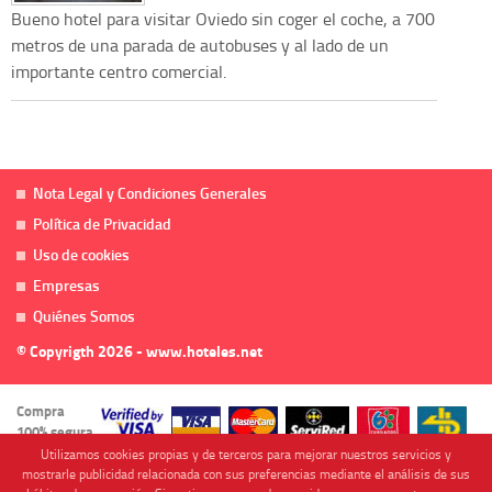
Bueno hotel para visitar Oviedo sin coger el coche, a 700
metros de una parada de autobuses y al lado de un
importante centro comercial.
Nota Legal y Condiciones Generales
Política de Privacidad
Uso de cookies
Empresas
Quiénes Somos
© Copyrigth 2026 - www.hoteles.net
Compra
100% segura
Utilizamos cookies propias y de terceros para mejorar nuestros servicios y
mostrarle publicidad relacionada con sus preferencias mediante el análisis de sus