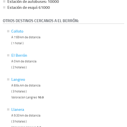
Estación de autobuses: 10000
Estación de esquí: 61000
OTROS DESTINOS CERCANOS A EL BERRÓN:
Colloto
A 7.69 km de distancia
( 1 hotel )
El Berrón
A 0 km de distancia
( 2 hoteles )
Langreo
A 8.64 km de distancia
( 3 hoteles )
Valoracion Langreo
10.0
Llanera
A 9.33 km de distancia
( 3 hoteles )