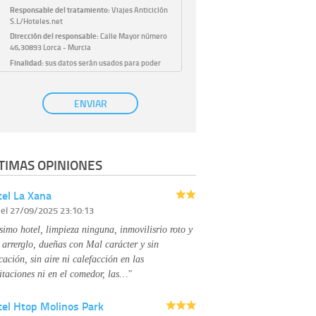
Responsable del tratamiento:
Viajes Anticiclón
S.L/Hoteles.net
Dirección del responsable:
Calle Mayor número
46,30893 Lorca - Murcia
Finalidad:
sus datos serán usados para poder
atender sus solicitudes y prestarle nuestros
servicios.
Publicidad:
solo le enviaremos publicidad con su
ENVIAR
autorización previa, que podrá facilitarnos
mediante la casilla correspondiente
establecida al efecto.
Base Jurídica:
únicamente trataremos sus datos
TIMAS OPINIONES
con su consentimiento previo, que podrá
facilitarnos mediante la casilla correspondiente
establecida al efecto.
el La Xana
Destinatarios:
con carácter general, sólo el
r
el 27/09/2025 23:10:13
personal de nuestra entidad que esté
debidamente autorizado podrá tener
simo hotel, limpieza ninguna, inmovilisrio roto y
conocimiento de la información que le pedimos.
No se comunicarán datos a terceros.
 arrerglo, dueñas con Mal carácter y sin
Derechos:
tiene derecho a saber qué
cación, sin aire ni calefacción en las
información tenemos sobre usted, corregirla y
itaciones ni en el comedor, las…"
eliminarla, tal y como se explica en la
información adicional disponible en nuestra
tel Htop Molinos Park
página web.