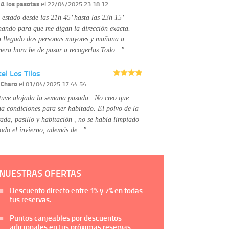
Información complementaria:
Puede consultar
r
A los pasotas
el 22/04/2025 23:18:12
la información adicional y detallada sobre cómo
 estado desde las 21h 45’ hasta las 23h 15’
tratamos sus datos en la
política de privacidad
mando para que me digan la dirección exacta.
 llegado dos personas mayores y mañana a
mera hora he de pasar a recogerlas.Todo…"
el Los Tilos
r
Charo
el 01/04/2025 17:44:54
tuve alojada la semana pasada...No creo que
na condiciones para ser habitado. El polvo de la
rada, pasillo y habitación , no se había limpiado
todo el invierno, además de…"
NUESTRAS OFERTAS
Descuento directo entre
1%
y
7%
en todas
tus reservas.
Puntos canjeables por descuentos
adicionales en tus próximas reservas.