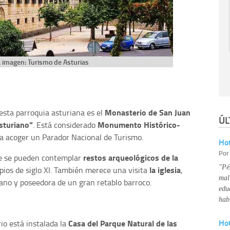
a imagen: Turismo de Asturias
Monasterio de San Juan
 esta parroquia asturiana es el
ÚL
Asturiano”
Monumento Histórico-
. Está considerado
ara acoger un Parador Nacional de Turismo.
Hot
Po
restos arqueológicos de la
ue se pueden contemplar
"Pé
la iglesia
ipios de siglo XI. También merece una visita
,
mal
cano y poseedora de un gran retablo barroco.
edu
hab
Ho
Casa del Parque Natural de las
io está instalada la