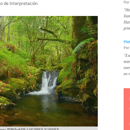
Po
o de Interpretación.
"He
lla
Han
pri
Hot
Po
"Es
reú
ent
en 
agen: ZONAeSOS LUGARES Y VIAJES