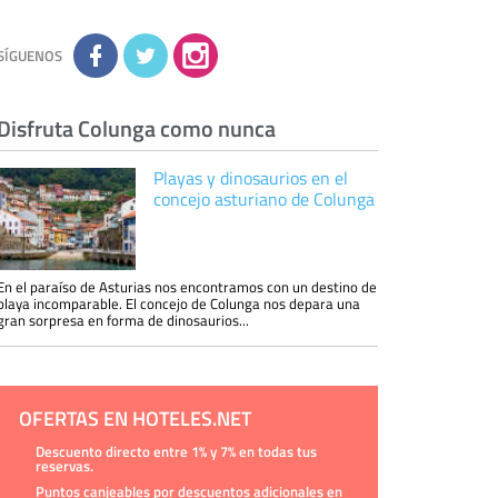
conocimiento de la información que le pedimos.
No se comunicarán datos a terceros.
Derechos:
tiene derecho a saber qué
información tenemos sobre usted, corregirla y
SÍGUENOS
eliminarla, tal y como se explica en la
información adicional disponible en nuestra
página web.
Información complementaria:
Puede consultar
la información adicional y detallada sobre cómo
Disfruta Colunga como nunca
tratamos sus datos en la
política de privacidad
Playas y dinosaurios en el
concejo asturiano de Colunga
En el paraíso de Asturias nos encontramos con un destino de
playa incomparable. El concejo de Colunga nos depara una
gran sorpresa en forma de dinosaurios...
OFERTAS EN HOTELES.NET
Descuento directo entre 1% y 7% en todas tus
reservas.
Puntos canjeables por descuentos adicionales en