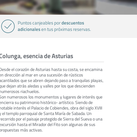
descuentos
Puntos canjeables por
adicionales
en tus próximas reservas.
Colunga, esencia de Asturias
Desde el corazón de Asturias hasta su costa, se encamina
en dirección al mar en una sucesión de rústicos
acantilados que se abren dejando paso a tranquilas playas,
que dejan atrás aledas y valles por los que descienden
numerosos riachuelos.
Son numerosos los monumentos y lugares de interés que
encierra su patrimonio histórico- artístico. Siendo de
notable interés el Palacio de Cobiendes, obra del siglo XVIII
y el templo parroquial de Santa María de Sabada. Un
recorrido por el paisaje protegido de Sierra del Sueva o una
excursión hasta el Mirador del Fito son algunas de sus
propuestas más activas.