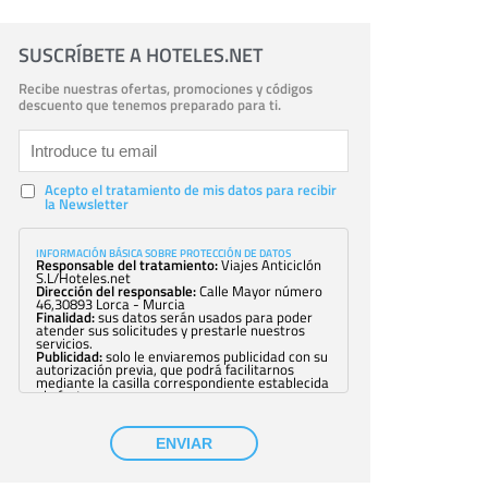
SUSCRÍBETE A HOTELES.NET
Recibe nuestras ofertas, promociones y códigos
descuento que tenemos preparado para ti.
Acepto el tratamiento de mis datos para recibir
la Newsletter
INFORMACIÓN BÁSICA SOBRE PROTECCIÓN DE DATOS
Responsable del tratamiento:
Viajes Anticiclón
S.L/Hoteles.net
Dirección del responsable:
Calle Mayor número
46,30893 Lorca - Murcia
Finalidad:
sus datos serán usados para poder
atender sus solicitudes y prestarle nuestros
servicios.
Publicidad:
solo le enviaremos publicidad con su
autorización previa, que podrá facilitarnos
mediante la casilla correspondiente establecida
al efecto.
Base Jurídica:
únicamente trataremos sus datos
con su consentimiento previo, que podrá
facilitarnos mediante la casilla correspondiente
ENVIAR
establecida al efecto.
Destinatarios:
con carácter general, sólo el
personal de nuestra entidad que esté
debidamente autorizado podrá tener