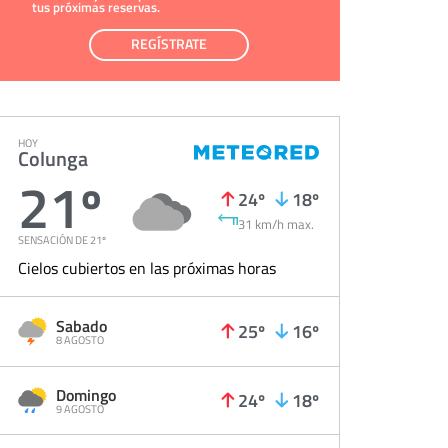
tus próximas reservas.
REGÍSTRATE
HOY
Colunga
21º
24º
18º
31 km/h max.
SENSACIÓN DE 21º
Cielos cubiertos en las próximas horas
Sabado
25º
16º
8 AGOSTO
Domingo
24º
18º
9 AGOSTO