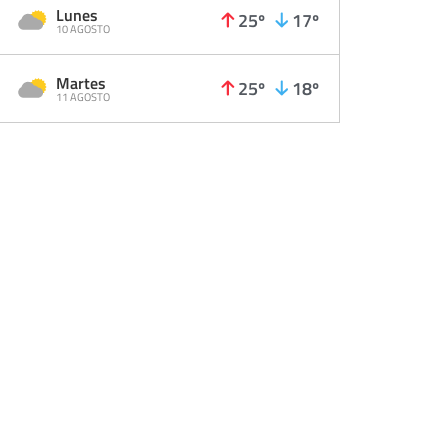
Lunes
25º
17º
10 AGOSTO
Martes
25º
18º
11 AGOSTO