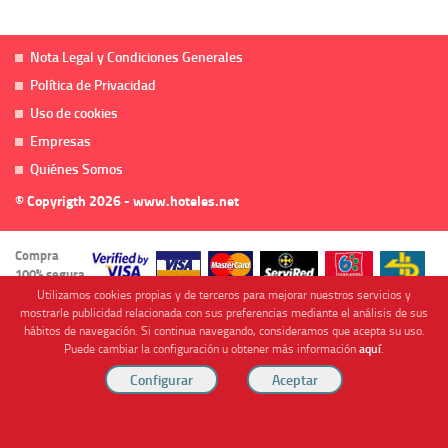
Nota Legal y Condiciones Generales
Política de Privacidad
Uso de cookies
Empresas
Quiénes Somos
© Copyrigth 2026 - www.hoteles.net
Compra
100% segura
Utilizamos cookies propias y de terceros para mejorar nuestros servicios y
mostrarle publicidad relacionada con sus preferencias mediante el análisis de sus
hábitos de navegación. Si continua navegando, consideramos que acepta su uso.
Puede cambiar la configuración u obtener más información
aquí
.
Cofinanciado por
Viajes Anticiclón, S.L. Agencia de Viajes Online - C.I. MU-107-2-25. C/ Mayor nº46 Bajo,
CP: 30893, Almendricos (Murcia, Spain).