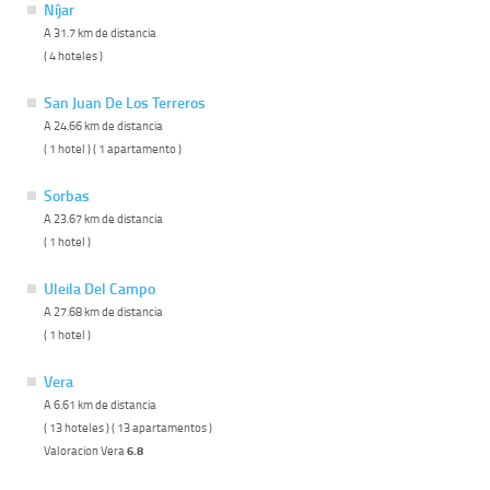
Níjar
A 31.7 km de distancia
( 4 hoteles )
San Juan De Los Terreros
A 24.66 km de distancia
( 1 hotel ) ( 1 apartamento )
Sorbas
A 23.67 km de distancia
( 1 hotel )
Uleila Del Campo
A 27.68 km de distancia
( 1 hotel )
Vera
A 6.61 km de distancia
( 13 hoteles ) ( 13 apartamentos )
Valoracion Vera
6.8