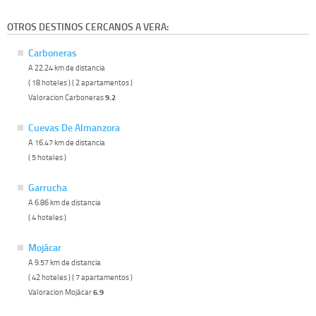
OTROS DESTINOS CERCANOS A VERA:
Carboneras
A 22.24 km de distancia
( 18 hoteles ) ( 2 apartamentos )
Valoracion Carboneras
9.2
Cuevas De Almanzora
A 16.47 km de distancia
( 5 hoteles )
Garrucha
A 6.86 km de distancia
( 4 hoteles )
Mojácar
A 9.57 km de distancia
( 42 hoteles ) ( 7 apartamentos )
Valoracion Mojácar
6.9