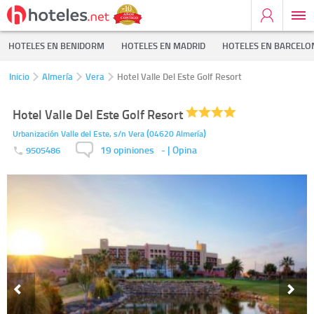
HOTELES EN BENIDORM
HOTELES EN MADRID
HOTELES EN BARCELO
Inicio
Almería
Vera
Hotel Valle Del Este Golf Resort
Hotel Valle Del Este Golf Resort
(
)
Urbanización Valle del Este, s/n
Vera
04620
Almería
19 opiniones
-
| Opina
9505486