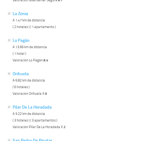
6.7
La Zenia
A 1.47 km de distancia
( 2 hoteles ) ( 1 apartamento )
Lo Pagán
A 13.66 km de distancia
( 1 hotel )
Valoracion Lo Pagán
8.4
Orihuela
A 6.82 km de distancia
( 6 hoteles )
Valoracion Orihuela
7.0
Pilar De La Horadada
A 5.22 km de distancia
( 3 hoteles ) ( 3 apartamentos )
Valoracion Pilar De La Horadada
7.2
San Pedro De Pinatar