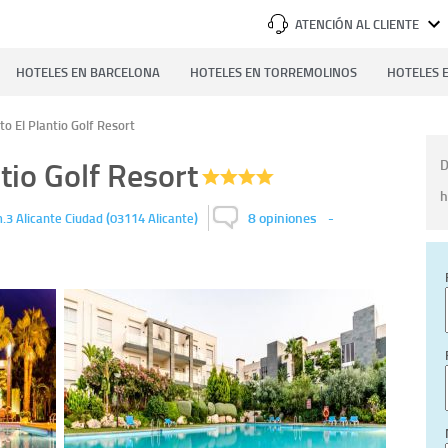
ATENCIÓN AL CLIENTE
HOTELES EN BARCELONA
HOTELES EN TORREMOLINOS
HOTELES E
o El Plantio Golf Resort
tio Golf Resort
D
h
(
)
8 opiniones
-
m.3
Alicante Ciudad
03114
Alicante