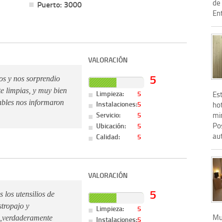
de 
Puerto: 3000
Ent
VALORACIÓN
5
os y nos sorprendio
e limpias, y muy bien
Limpieza:
5
Es
ables nos informaron
Instalaciones:
5
ho
Servicio:
5
mi
Pos
Ubicación:
5
aut
Calidad:
5
VALORACIÓN
5
 los utensilios de
stropajo y
Limpieza:
5
Muy
d,verdaderamente
Instalaciones:
5