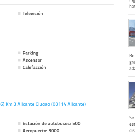
hot
Televisión
Parking
Bon
Ascensor
gr
Calefacción
ad
86) Km.3 Alicante Ciudad (03114 Alicante)
Se
Estación de autobuses: 500
est
Aeropuerto: 3000
dis