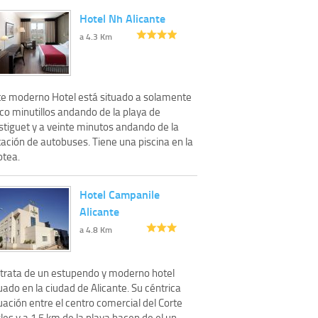
Hotel Nh Alicante
a 4.3 Km
te moderno Hotel está situado a solamente
co minutillos andando de la playa de
stiguet y a veinte minutos andando de la
ación de autobuses. Tiene una piscina en la
otea.
Hotel Campanile
Alicante
a 4.8 Km
 trata de un estupendo y moderno hotel
uado en la ciudad de Alicante. Su céntrica
uación entre el centro comercial del Corte
les y a 1,5 km de la playa hacen de el un