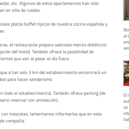
omedor, etc. Algunos de estos apartamentos han sido
an en silla de ruedas.
ciosos platos buffet típicos de nuestra cocina española y
Bo
es.
al 
enc
darse, el restaurante prepara sabrosos menús dietéticos
aer
epción del hotel). También ofrece la posibilidad de
ientes que van al pasar el día fuera.
 que a tan solo 3 km del establecimiento encontrará un
deal para hacer senderismo.
 en todo el establecimiento). También ofrece parking (de
El
sario reservar con antelación).
es
un
int
ar con mascotas, lamentamos informarles que en este
hab
 de compañía.