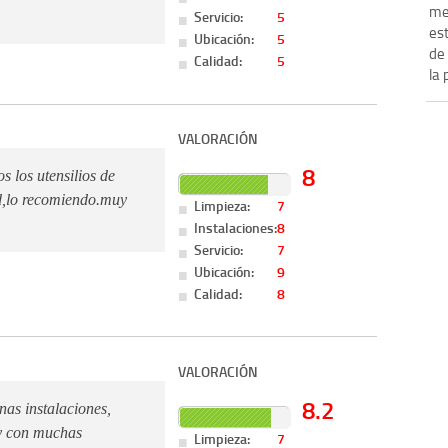
me
Servicio:
5
est
Ubicación:
5
de
Calidad:
5
la 
VALORACIÓN
8
 los utensilios de
ad,lo recomiendo.muy
Limpieza:
7
Instalaciones:
8
Servicio:
7
Ubicación:
9
Calidad:
8
VALORACIÓN
8.2
as instalaciones,
y con muchas
Limpieza:
7