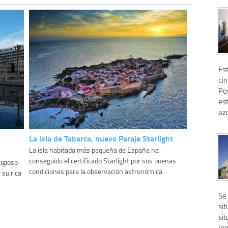
Es
cin
Po
est
az
La isla de Tabarca, nuevo Paraje Starlight
La isla habitada más pequeña de España ha
conseguido el certificado Starlight por sus buenas
tigioso
condiciones para la observación astronómica.
su rica
Se
sit
sit
Ing