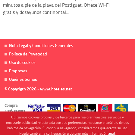
minutos a pie de la playa del Postiguet. Ofrece Wi-Fi
gratis y desayunos continental...
Nota Legal y Condiciones Generales
Política de Privacidad
Uso de cookies
Empresas
Quiénes Somos
© Copyrigth 2026 - www.hoteles.net
Compra
100% segura
Utilizamos cookies propias y de terceros para mejorar nuestros servicios y
mostrarle publicidad relacionada con sus preferencias mediante el análisis de sus
hábitos de navegación. Si continua navegando, consideramos que acepta su uso.
Puede cambiar la configuración u obtener más información
aquí
.