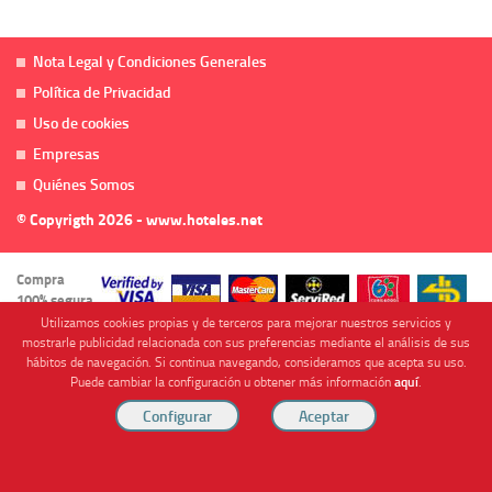
Nota Legal y Condiciones Generales
Política de Privacidad
Uso de cookies
Empresas
Quiénes Somos
© Copyrigth 2026 - www.hoteles.net
Compra
100% segura
Utilizamos cookies propias y de terceros para mejorar nuestros servicios y
mostrarle publicidad relacionada con sus preferencias mediante el análisis de sus
hábitos de navegación. Si continua navegando, consideramos que acepta su uso.
Puede cambiar la configuración u obtener más información
aquí
.
Cofinanciado por
Viajes Anticiclón, S.L. Agencia de Viajes Online - C.I. MU-107-2-25. C/ Mayor nº46 Bajo,
CP: 30893, Almendricos (Murcia, Spain).