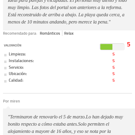
Ideal para parejas y escapadas. El personal muy atento y todo
muy limpio. Las fotos del portal son anteriores a la reforma.
Está reconstruido de arriba a abajo. La playa queda cerca, a
menos de 10 minutos andando, pero merece la pena."
Recomendado para:
Románticos
Relax
5
VALORACIÓN
Limpieza:
5
Instalaciones:
5
Servicio:
5
Ubicación:
5
Calidad:
5
Por miren
"Terminaron de renovarlo el 5 de marzo.Lo han dejado muy
bonito respecto a cómo estaba antes.Solo permiten el
alojamiento a mayore de 16 años, y eso se nota por la