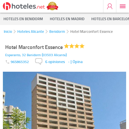
HOTELES EN BENIDORM
HOTELES EN MADRID
HOTELES EN BARCELO
Inicio
Hoteles Alicante
Benidorm
Hotel Marconfort Essence
Hotel Marconfort Essence
(
)
Esperanto, 32
Benidorm
03503
Alicante
6 opiniones
-
| Opina
965865352