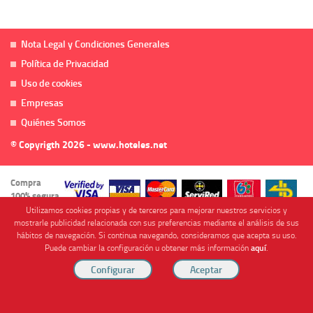
Nota Legal y Condiciones Generales
Política de Privacidad
Uso de cookies
Empresas
Quiénes Somos
© Copyrigth 2026 - www.hoteles.net
Compra
100% segura
Utilizamos cookies propias y de terceros para mejorar nuestros servicios y
mostrarle publicidad relacionada con sus preferencias mediante el análisis de sus
hábitos de navegación. Si continua navegando, consideramos que acepta su uso.
Puede cambiar la configuración u obtener más información
aquí
.
Cofinanciado por
Viajes Anticiclón, S.L. Agencia de Viajes Online - C.I. MU-107-2-25. C/ Mayor nº46 Bajo,
CP: 30893, Almendricos (Murcia, Spain).