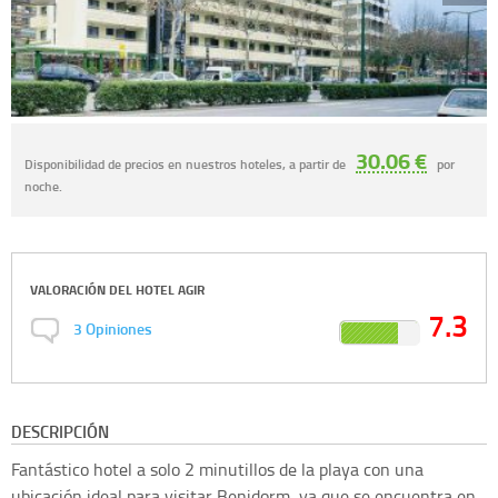
30.06 €
Disponibilidad de precios en nuestros hoteles, a partir de
por
noche.
VALORACIÓN DEL
HOTEL AGIR
7.3
3
Opiniones
DESCRIPCIÓN
Fantástico hotel a solo 2 minutillos de la playa con una
ubicación ideal para visitar Benidorm, ya que se encuentra en