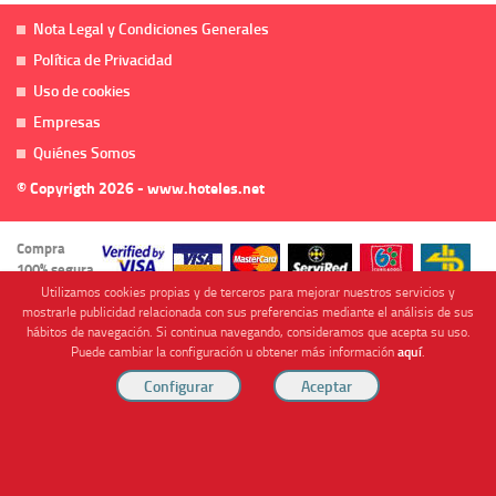
Nota Legal y Condiciones Generales
Política de Privacidad
Uso de cookies
Empresas
Quiénes Somos
© Copyrigth 2026 - www.hoteles.net
Compra
100% segura
Utilizamos cookies propias y de terceros para mejorar nuestros servicios y
mostrarle publicidad relacionada con sus preferencias mediante el análisis de sus
hábitos de navegación. Si continua navegando, consideramos que acepta su uso.
Puede cambiar la configuración u obtener más información
aquí
.
Cofinanciado por
Viajes Anticiclón, S.L. Agencia de Viajes Online - C.I. MU-107-2-25. C/ Mayor nº46 Bajo,
CP: 30893, Almendricos (Murcia, Spain).
RESERVAR HABITACIÓN