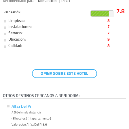
Recomendado para:
Románticos
Relax
7.8
VALORACIÓN
Limpieza:
8
Instalaciones:
7
Servicio:
7
Ubicación:
9
Calidad:
8
OPINA SOBRE ESTE HOTEL
OTROS DESTINOS CERCANOS A BENIDORM:
Alfaz Del Pi
A 5.64 km de distancia
( 8 hoteles ) ( 1 apartamento )
Valoracion Alfaz Del Pi
5.0